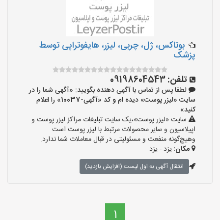
بوتاکس، ژل، چربی، لیزر، هایفوتراپی توسط
پزشک
تلفن:
09198604543
لطفا پس از تماس با آگهی دهنده بگویید: «آگهی شما را در
سایت «لیزر پوست» دیده ام و کد «آگهی-10037» را اعلام
کنید»
سایت «لیزر پوست»،یک سایت تبلیغات مراکز لیزر پوست و
اپیلاسیون و سایر محصولات مرتبط با لیزر پوست است
وهیچ‌گونه منفعت و مسئولیتی در قبال معاملات شما ندارد.
مکان:
یزد - یزد
انتقال آگهی به اول لیست (افزایش بازدید)
1