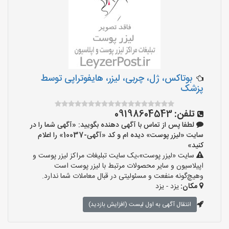
بوتاکس، ژل، چربی، لیزر، هایفوتراپی توسط
پزشک
تلفن:
09198604543
لطفا پس از تماس با آگهی دهنده بگویید: «آگهی شما را در
سایت «لیزر پوست» دیده ام و کد «آگهی-10037» را اعلام
کنید»
سایت «لیزر پوست»،یک سایت تبلیغات مراکز لیزر پوست و
اپیلاسیون و سایر محصولات مرتبط با لیزر پوست است
وهیچ‌گونه منفعت و مسئولیتی در قبال معاملات شما ندارد.
مکان:
یزد - یزد
انتقال آگهی به اول لیست (افزایش بازدید)