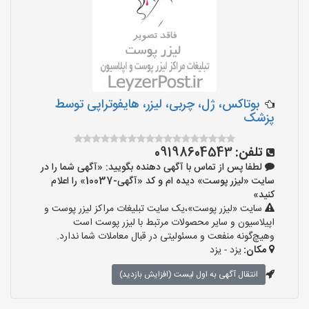
بوتاکس، ژل، چربی، لیزر، هایفوتراپی توسط
پزشک
تلفن:
09198604543
لطفا پس از تماس با آگهی دهنده بگویید: «آگهی شما را در
سایت «لیزر پوست» دیده ام و کد «آگهی-10037» را اعلام
کنید»
سایت «لیزر پوست»،یک سایت تبلیغات مراکز لیزر پوست و
اپیلاسیون و سایر محصولات مرتبط با لیزر پوست است
وهیچ‌گونه منفعت و مسئولیتی در قبال معاملات شما ندارد.
مکان:
یزد - یزد
انتقال آگهی به اول لیست (افزایش بازدید)