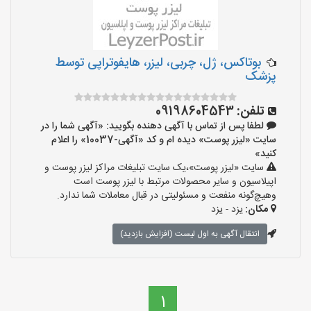
بوتاکس، ژل، چربی، لیزر، هایفوتراپی توسط
پزشک
تلفن:
09198604543
لطفا پس از تماس با آگهی دهنده بگویید: «آگهی شما را در
سایت «لیزر پوست» دیده ام و کد «آگهی-10037» را اعلام
کنید»
سایت «لیزر پوست»،یک سایت تبلیغات مراکز لیزر پوست و
اپیلاسیون و سایر محصولات مرتبط با لیزر پوست است
وهیچ‌گونه منفعت و مسئولیتی در قبال معاملات شما ندارد.
مکان:
یزد - یزد
انتقال آگهی به اول لیست (افزایش بازدید)
1