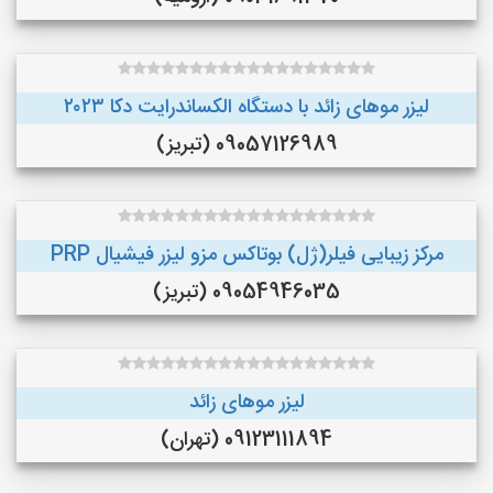
لیزر موهای زائد با دستگاه الکساندرایت دکا ۲۰۲۳
09057126989 (تبریز)
مرکز زیبایی فیلر(ژل) بوتاکس مزو لیزر فیشیال PRP
09054946035 (تبریز)
لیزر موهای زائد
09123111894 (تهران)