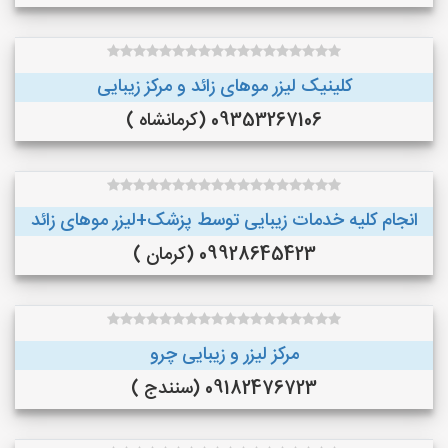
کلینیک لیزر موهای زائد و مرکز زیبایی
09353267106 (کرمانشاه )
انجام کلیه خدمات زیبایی توسط پزشک+لیزر موهای زائد
09928645423 (کرمان )
مرکز لیزر و زیبایی چرو
09182476723 (سنندج )