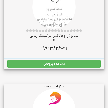
لیزر و ژل و بوتاکس در کلینیک زیبایی
اراک
09923626022
مشاهده پروفایل
مرکز لیزر پوست