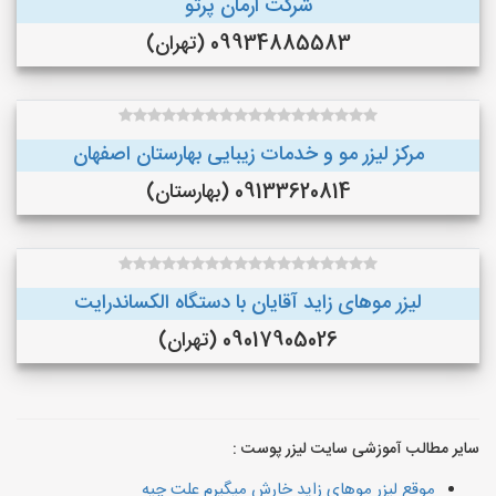
شرکت ارمان پرتو
09934885583 (تهران)
مرکز لیزر مو و خدمات زیبایی بهارستان اصفهان
09133620814 (بهارستان)
لیزر موهای زاید آقایان با دستگاه الکساندرایت
09017905026 (تهران)
سایر مطالب آموزشی سایت لیزر پوست :
موقع لیزر موهای زاید خارش میگیرم علت چیه