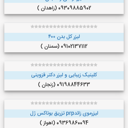
09309885902 (زاهدان )
لیزر کل بدن ۴۰۰
09102137112 (سمنان )
کلینیک زیبایی و لیزر دکتر قزوینی
09198844633 (زنجان )
لیزرموی زائدprp تزریق بوتاکس ژل
09369860094 (اهواز )