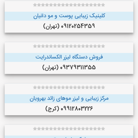
کلینیک زیبایی پوست و مو دانیان
09120254359 (تهران)
فروش دستگاه لیزر الکساندرایت
09379311355 (تهران)
مرکز زیبایی و لیزر موهای زائد بهرویان
09912803226 (کرج)