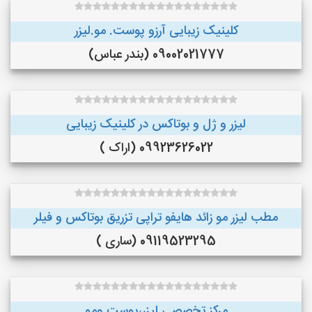
کلینیک زیبایی آرزو پوست. مو.لیزر
09002021777 (بندر عباس)
لیزر و ژل و بوتاکس در کلینیک زیبایی
09923626022 (اراک )
مطب لیزر مو زائد هایفو تراپی تزریق بوتاکس و فیلر
09119523295 (ساری )
مرکز تخصصی لیزر،پوست و‌مو