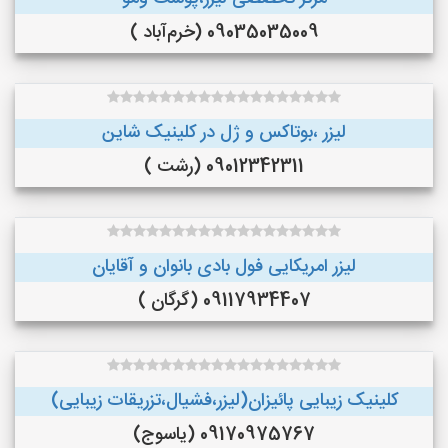
09035035009 (خرم‌آباد )
لیزر ،بوتاکس و ژل در کلینیک شاین
09012342311 (رشت )
لیزر امریکایی فول بادی بانوان و آقایان
09117934407 (گرگان )
کلینیک زیبایی پائیزان(لیزر،فشیال،تزریقات زیبایی)
09170975767 (یاسوج)