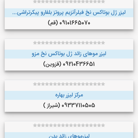
لیزر ژل بوتاکس نخ فیلرآنزیم پروتز بلفارو پیکرتراشی...
09101665070 (قم)
لیزر موهای زائد ژل بوتاکس نخ مزو
09210436651 (قزوین)
مرکز لیزر بهاره
09337110505 (شیراز )
لیزرموهای زائد بدن