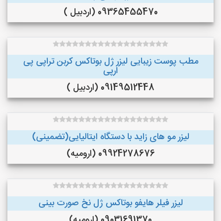
09365455470 (اردبیل )
مطب پوست زیبایی لیزر ژل بوتاکس کربن تراپی پی
ارپی
09149512448 (اردبیل )
لیزر مو های زاید با دستگاه ایتالیایی(تضمینی)
09924278676 (ارومیه)
لیزر فیلر هایفو بوتاکس ژل نخ صورت بینی
09031691370 (ارومیه)