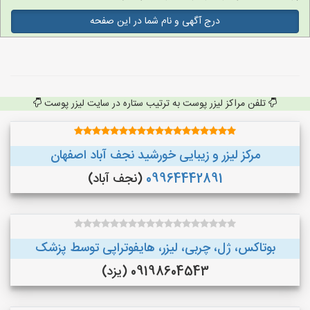
درج آگهی و نام شما در این صفحه
تلفن مراکز لیزر پوست به ترتیب ستاره در سایت لیزر پوست
مرکز لیزر و زیبایی خورشید نجف آباد اصفهان
09964442891
(نجف‌ آباد)
بوتاکس، ژل، چربی، لیزر، هایفوتراپی توسط پزشک
09198604543 (یزد)