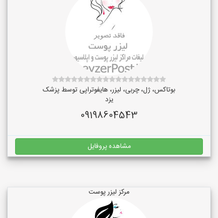
بوتاکس، ژل، چربی، لیزر، هایفوتراپی توسط پزشک
یزد
09198604543
مشاهده پروفایل
مرکز لیزر پوست