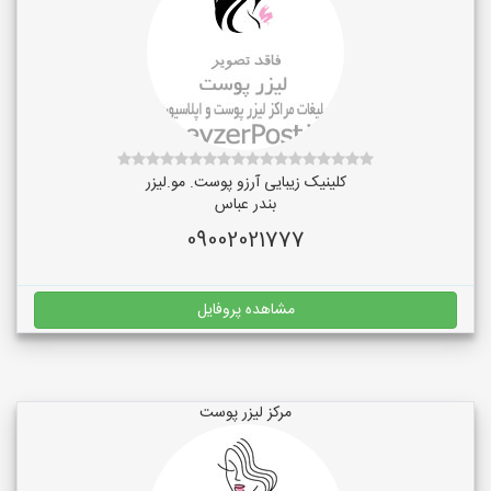
کلینیک زیبایی آرزو پوست. مو.لیزر
بندر عباس
09002021777
مشاهده پروفایل
مرکز لیزر پوست