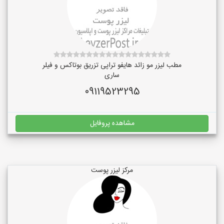
مطب لیزر مو زائد هایفو تراپی تزریق بوتاکس و فیلر
ساری
09119523295
مشاهده پروفایل
مرکز لیزر پوست