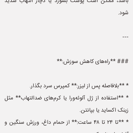
باشد، ممکن است پوست بسوزد یا دچار التهاب شدید
شود.
---
### **راه‌های کاهش سوزش:**
* **بلافاصله پس از لیزر:** کمپرس سرد بگذار.
* **استفاده از ژل آلوئه‌ورا یا کرم‌های ضدالتهاب** مثل
زینک اکساید یا بپانتن.
* **تا ۲۴ تا ۴۸ ساعت:** از حمام داغ، ورزش سنگین و