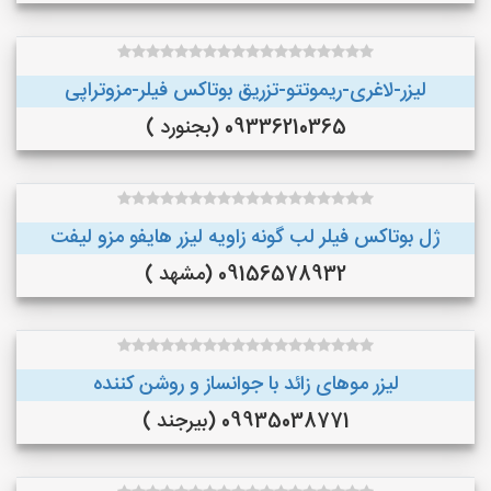
لیزر-لاغری-ریموتتو-تزریق بوتاکس فیلر-مزوتراپی
09336210365 (بجنورد )
ژل بوتاکس فیلر لب گونه زاویه لیزر هایفو مزو لیفت
09156578932 (مشهد )
لیزر موهای زائد با جوانساز و روشن کننده
09935038771 (بیرجند )