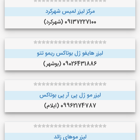
مرکز لیزر لمیس شهرکرد
09137227100 (شهرکرد)
لیزر هایفو ژل بوتاکس ریمو تتو
09026431886 (بوشهر)
لیزر مو ژل پی آر پی بوتاکس
09962174787 (ایلام)
لیزر موهای زائد