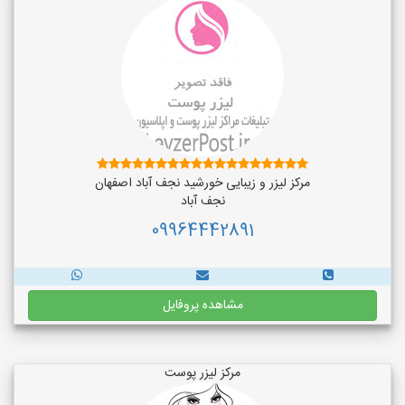
مرکز لیزر و زیبایی خورشید نجف آباد اصفهان
نجف‌ آباد
09964442891
مشاهده پروفایل
مرکز لیزر پوست