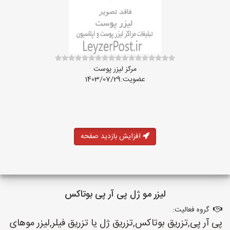
مرکز لیزر پوست
عضویت:1403/07/29
افزایش بازدید صفحه
لیزر مو ژل پی آر پی بوتاکس
گروه فعالیت:
پی آر پی,تزریق بوتاکس,تزریق ژل یا تزریق فیلر,لیزر موهای