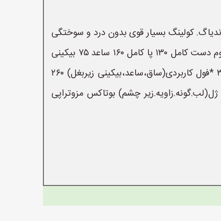
رای سه طول موج الکساندرایت،دایود،اندیاگ. کولینگ بسیار قوی بدون درد و سوختگی
مناسب برای تمام طیف پوستی از سفید تا تیره تعداد شات نامحدود تحت نظر پزشک اپراتور مجرب اقا و خانوم دست کامل ۱۳۰ پا کامل ۱۶۰ ساعد ۷۵ بیکینی
خط لاین ۵۵ صورت ۵۵ زیربغل ۵۰ *توتال خانم ها(کل بدن) ۴۵۰ *فول بادی(دست،پا،زیربغل و بیکینی) ۳۵۰ *فول کاربردی(ساق،ساعد،بیکینی زیربغل) ۲۶۰
 *بالاتنه اقایان(سینه،شکم+پشت کامل) ۳۵۰ *آنکارد(گونه،زیر ریش،پشت گردن) ۹۰ تزریق ژل(لب.گونه.زاویه.زیر چشم) بوتاکس مزوتراپی