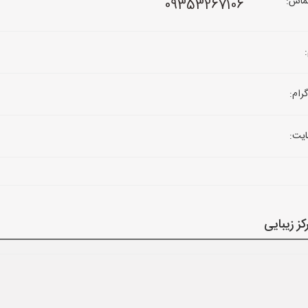
ماس:
09353267106
رام:
یت:
ز زیبایی