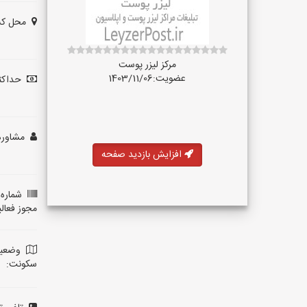
محل کس
مرکز لیزر پوست
عضویت:1403/11/06
حداکثر
مشاوره 
افزایش بازدید صفحه
شماره 
مجوز فعال
وضعی
سکونت: