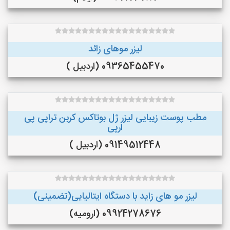
لیزر موهای زائد
09365455470 (اردبیل )
مطب پوست زیبایی لیزر ژل بوتاکس کربن تراپی پی
ارپی
09149512448 (اردبیل )
لیزر مو های زاید با دستگاه ایتالیایی(تضمینی)
09924278676 (ارومیه)