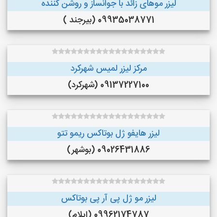
لیزر موهای زائد با جوانساز و روشن کننده
09935038771 (بیرجند )
مرکز لیزر لمیس شهرکرد
09137227100 (شهرکرد)
لیزر هایفو ژل بوتاکس ریمو تتو
09026431886 (بوشهر)
لیزر مو ژل پی آر پی بوتاکس
09962174787 (ایلام)