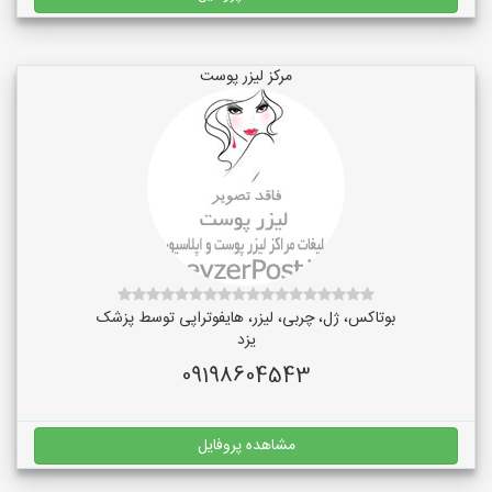
مرکز لیزر پوست
بوتاکس، ژل، چربی، لیزر، هایفوتراپی توسط پزشک
یزد
09198604543
مشاهده پروفایل