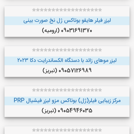
لیزر فیلر هایفو بوتاکس ژل نخ صورت بینی
09031691370 (ارومیه)
لیزر موهای زائد با دستگاه الکساندرایت دکا ۲۰۲۳
09057126989 (تبریز)
مرکز زیبایی فیلر(ژل) بوتاکس مزو لیزر فیشیال PRP
09054946035 (تبریز)