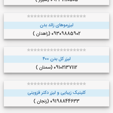
09337110505 (شیراز )
لیزرموهای زائد بدن
09309885902 (زاهدان )
لیزر کل بدن ۴۰۰
09102137112 (سمنان )
کلینیک زیبایی و لیزر دکتر قزوینی
09198844633 (زنجان )