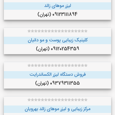
لیزر موهای زائد
09123111894 (تهران)
کلینیک زیبایی پوست و مو دانیان
09120254359 (تهران)
فروش دستگاه لیزر الکساندرایت
09379311355 (تهران)
مرکز زیبایی و لیزر موهای زائد بهرویان