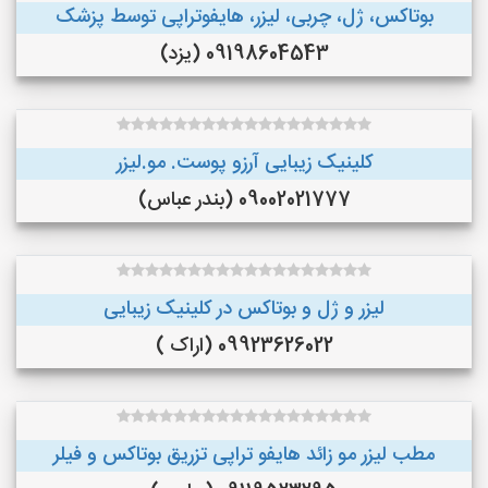
بوتاکس، ژل، چربی، لیزر، هایفوتراپی توسط پزشک
09198604543 (یزد)
کلینیک زیبایی آرزو پوست. مو.لیزر
09002021777 (بندر عباس)
لیزر و ژل و بوتاکس در کلینیک زیبایی
09923626022 (اراک )
مطب لیزر مو زائد هایفو تراپی تزریق بوتاکس و فیلر