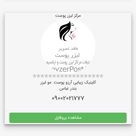
مرکز لیزر پوست
کلینیک زیبایی آرزو پوست. مو.لیزر
بندر عباس
09002021777
مشاهده پروفایل