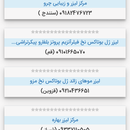
مرکز لیزر و زیبایی چرو
09182476723 (سنندج )
لیزر ژل بوتاکس نخ فیلرآنزیم پروتز بلفارو پیکرتراشی...
09101665070 (قم)
لیزر موهای زائد ژل بوتاکس نخ مزو
09210436651 (قزوین)
مرکز لیزر بهاره