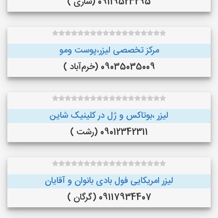
09119523295 (ساری )
مرکز تخصصی لیزر،پوست و‌مو
09035035009 (خرم‌آباد )
لیزر ،بوتاکس و ژل در کلینیک شاین
09012342311 (رشت )
لیزر امریکایی فول بادی بانوان و آقایان
09117934407 (گرگان )