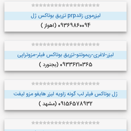
لیزرموی زائدprp تزریق بوتاکس ژل
09369860094 (اهواز )
لیزر-لاغری-ریموتتو-تزریق بوتاکس فیلر-مزوتراپی
09336210365 (بجنورد )
ژل بوتاکس فیلر لب گونه زاویه لیزر هایفو مزو لیفت
09156578932 (مشهد )