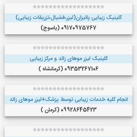
کلینیک زیبایی پائیزان(لیزر،فشیال،تزریقات زیبایی)
09170975767 (یاسوج)
کلینیک لیزر موهای زائد و مرکز زیبایی
09353267106 (کرمانشاه )
انجام کلیه خدمات زیبایی توسط پزشک+لیزر موهای زائد
09928645423 (کرمان )