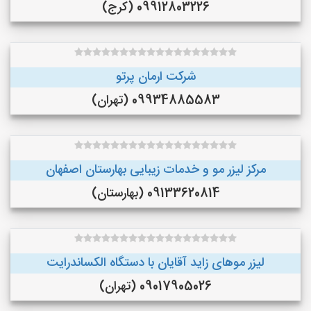
09912803226 (کرج)
شرکت ارمان پرتو
09934885583 (تهران)
مرکز لیزر مو و خدمات زیبایی بهارستان اصفهان
09133620814 (بهارستان)
لیزر موهای زاید آقایان با دستگاه الکساندرایت
09017905026 (تهران)