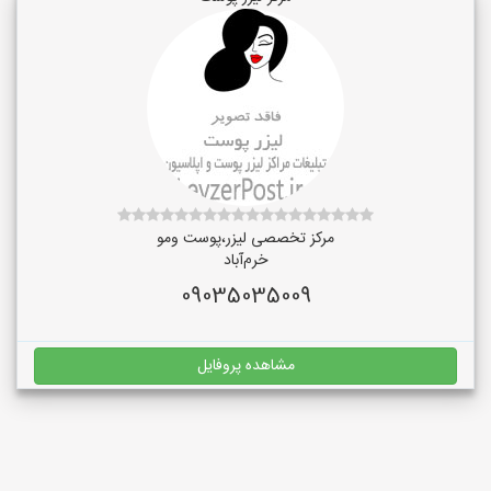
مرکز تخصصی لیزر،پوست و‌مو
خرم‌آباد
09035035009
مشاهده پروفایل