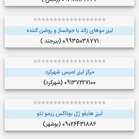
لیزر موهای زائد با جوانساز و روشن کننده
09935038771 (بیرجند )
مرکز لیزر لمیس شهرکرد
09137227100 (شهرکرد)
لیزر هایفو ژل بوتاکس ریمو تتو
09026431886 (بوشهر)