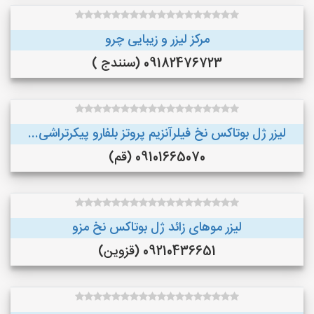
مرکز لیزر و زیبایی چرو
09182476723 (سنندج )
لیزر ژل بوتاکس نخ فیلرآنزیم پروتز بلفارو پیکرتراشی...
09101665070 (قم)
لیزر موهای زائد ژل بوتاکس نخ مزو
09210436651 (قزوین)