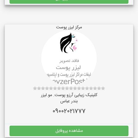
مرکز لیزر پوست
کلینیک زیبایی آرزو پوست. مو.لیزر
بندر عباس
09002021777
مشاهده پروفایل