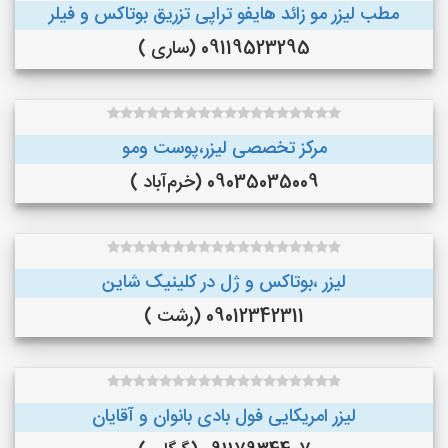
مطب لیزر مو زائد هایفو تراپی تزریق بوتاکس و فیلر
09119523295 (ساری )
مرکز تخصصی لیزر،پوست و‌مو
09035035009 (خرم‌آباد )
لیزر ،بوتاکس و ژل در کلینیک شاین
09012342311 (رشت )
لیزر امریکایی فول بادی بانوان و آقایان