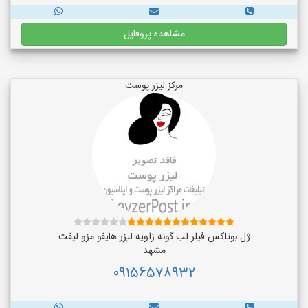
مشاهده پروفایل
مرکز لیزر پوست
ژل بوتاکس فیلر لب گونه زاویه لیزر هایفو مزو لیفت
مشهد
09156578932