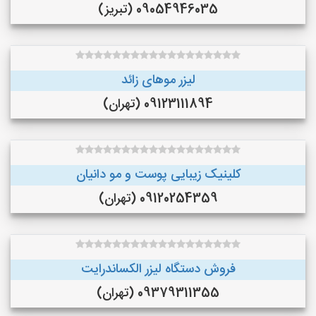
09054946035 (تبریز)
لیزر موهای زائد
09123111894 (تهران)
کلینیک زیبایی پوست و مو دانیان
09120254359 (تهران)
فروش دستگاه لیزر الکساندرایت
09379311355 (تهران)