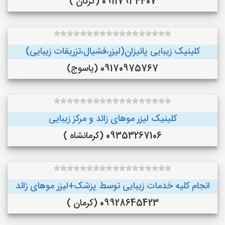
09117934407 (گرگان )
کلینیک زیبایی پائیزان(لیزر،فشیال،تزریقات زیبایی)
09170975767 (یاسوج)
کلینیک لیزر موهای زائد و مرکز زیبایی
09353267106 (کرمانشاه )
انجام کلیه خدمات زیبایی توسط پزشک+لیزر موهای زائد
09928645423 (کرمان )