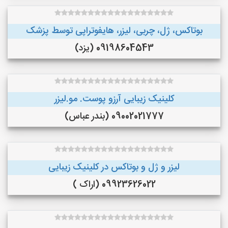
بوتاکس، ژل، چربی، لیزر، هایفوتراپی توسط پزشک
09198604543 (یزد)
کلینیک زیبایی آرزو پوست. مو.لیزر
09002021777 (بندر عباس)
لیزر و ژل و بوتاکس در کلینیک زیبایی
09923626022 (اراک )