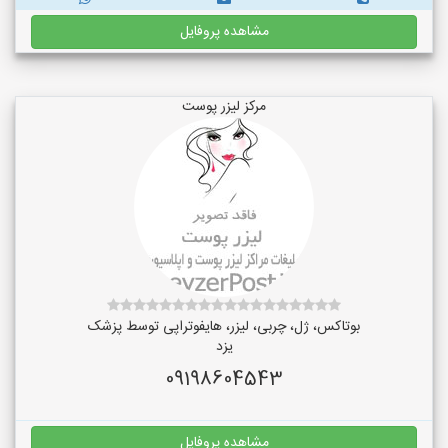
مشاهده پروفایل
مرکز لیزر پوست
بوتاکس، ژل، چربی، لیزر، هایفوتراپی توسط پزشک
یزد
09198604543
مشاهده پروفایل