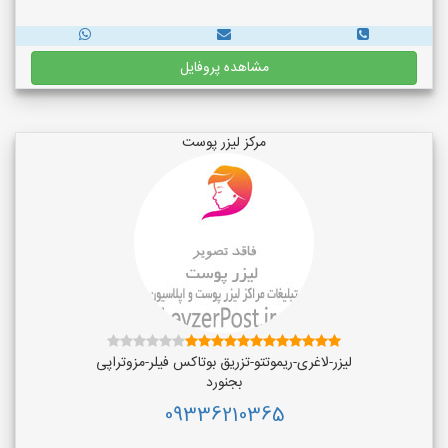
مشاهده پروفایل
مرکز لیزر پوست
لیزر-لاغری-ریموتتو-تزریق بوتاکس فیلر-مزوتراپی
بجنورد
09336210365