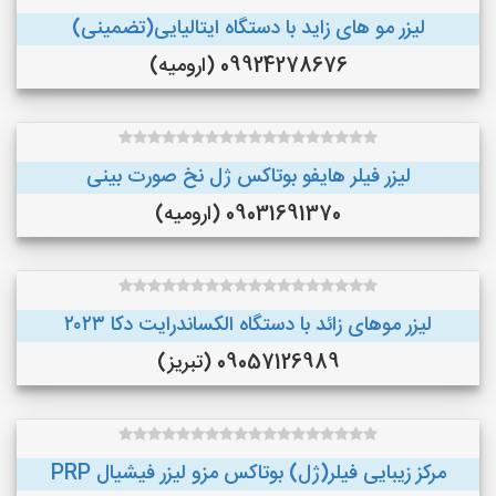
لیزر مو های زاید با دستگاه ایتالیایی(تضمینی)
09924278676 (ارومیه)
لیزر فیلر هایفو بوتاکس ژل نخ صورت بینی
09031691370 (ارومیه)
لیزر موهای زائد با دستگاه الکساندرایت دکا ۲۰۲۳
09057126989 (تبریز)
مرکز زیبایی فیلر(ژل) بوتاکس مزو لیزر فیشیال PRP