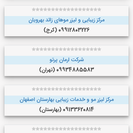
مرکز زیبایی و لیزر موهای زائد بهرویان
09912803226 (کرج)
شرکت ارمان پرتو
09934885583 (تهران)
مرکز لیزر مو و خدمات زیبایی بهارستان اصفهان
09133620814 (بهارستان)