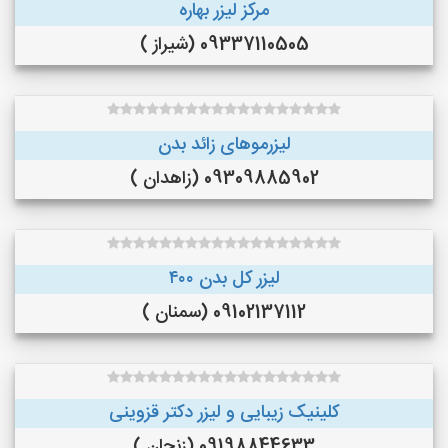
مرکز لیزر بهاره
09337110505 (شیراز )
لیزرموهای زائد بدن
09309885902 (زاهدان )
لیزر کل بدن ۴۰۰
09102137112 (سمنان )
کلینیک زیبایی و لیزر دکتر قزوینی
09198844633 (زنجان )