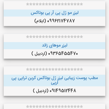
لیزر مو ژل پی آر پی بوتاکس
09962174787 (ایلام)
لیزر موهای زائد
09365455470 (اردبیل )
مطب پوست زیبایی لیزر ژل بوتاکس کربن تراپی پی
ارپی
09149512448 (اردبیل )