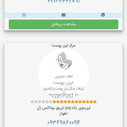
09964442891
مشاهده پروفایل
مرکز لیزر پوست
لیزرموی زائدprp تزریق بوتاکس ژل
اهواز
09369860094