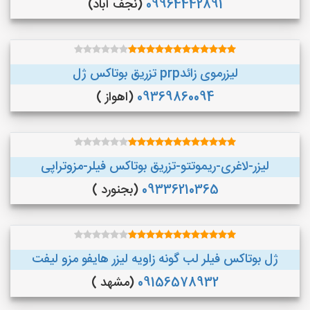
09964442891
(نجف‌ آباد)
لیزرموی زائدprp تزریق بوتاکس ژل
09369860094
(اهواز )
لیزر-لاغری-ریموتتو-تزریق بوتاکس فیلر-مزوتراپی
09336210365
(بجنورد )
ژل بوتاکس فیلر لب گونه زاویه لیزر هایفو مزو لیفت
09156578932
(مشهد )