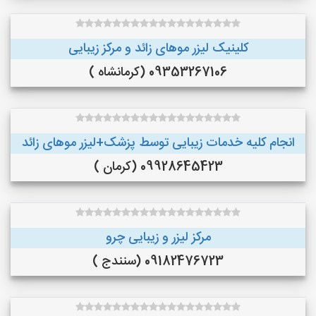
کلینیک لیزر موهای زائد و مرکز زیبایی
09353267106 (کرمانشاه )
انجام کلیه خدمات زیبایی توسط پزشک+لیزر موهای زائد
09928645423 (کرمان )
مرکز لیزر و زیبایی چرو
09182476723 (سنندج )