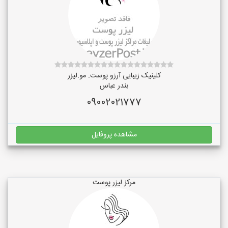
کلینیک زیبایی آرزو پوست. مو.لیزر
بندر عباس
09002021777
مشاهده پروفایل
مرکز لیزر پوست