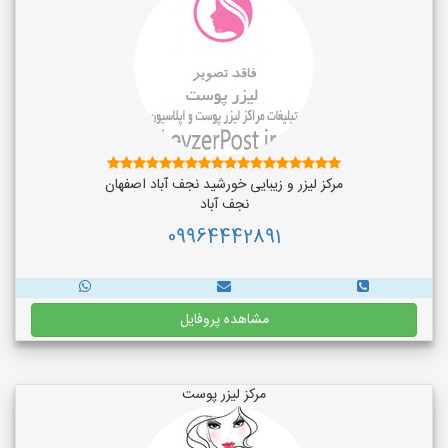
مرکز لیزر و زیبایی خورشید نجف آباد اصفهان
نجف‌ آباد
09964442891
مشاهده پروفایل
مرکز لیزر پوست