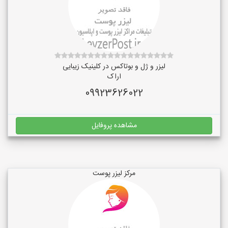
لیزر و ژل و بوتاکس در کلینیک زیبایی
اراک
09923626022
مشاهده پروفایل
مرکز لیزر پوست