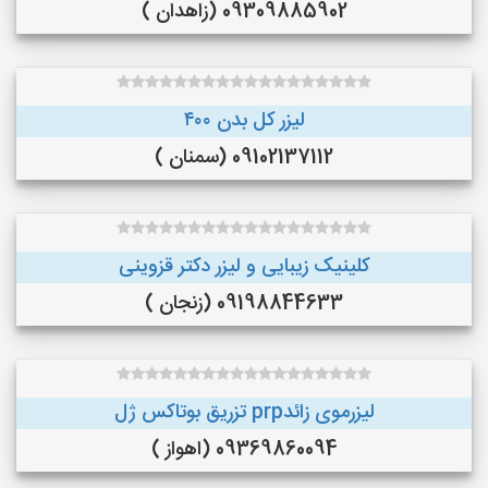
09309885902 (زاهدان )
لیزر کل بدن ۴۰۰
09102137112 (سمنان )
کلینیک زیبایی و لیزر دکتر قزوینی
09198844633 (زنجان )
لیزرموی زائدprp تزریق بوتاکس ژل
09369860094 (اهواز )