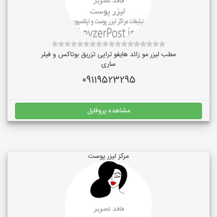
مطب لیزر مو زائد هایفو تراپی تزریق بوتاکس و فیلر
ساری
09119523295
مشاهده پروفایل
مرکز لیزر پوست