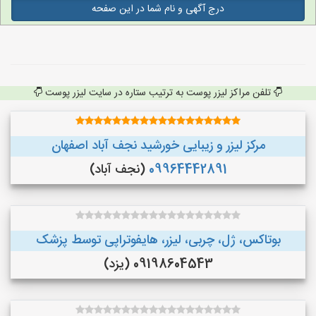
درج آگهی و نام شما در این صفحه
تلفن مراکز لیزر پوست به ترتیب ستاره در سایت لیزر پوست
مرکز لیزر و زیبایی خورشید نجف آباد اصفهان
09964442891
(نجف‌ آباد)
بوتاکس، ژل، چربی، لیزر، هایفوتراپی توسط پزشک
09198604543 (یزد)