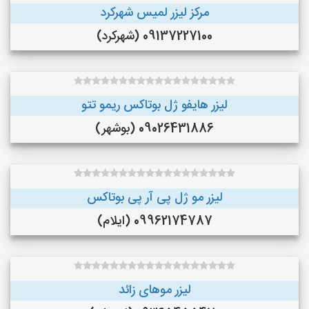
مرکز لیزر لمیس شهرکرد
09137227100 (شهرکرد)
لیزر هایفو ژل بوتاکس ریمو تتو
09026431886 (بوشهر)
لیزر مو ژل پی آر پی بوتاکس
09962174787 (ایلام)
لیزر موهای زائد