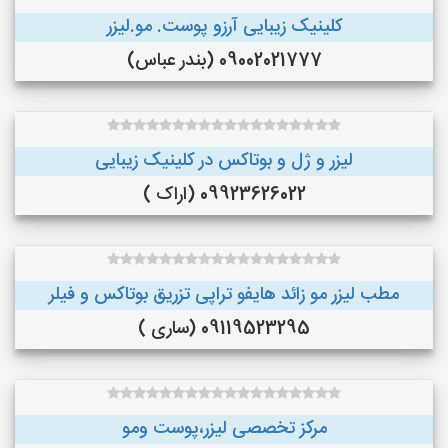
کلینیک زیبایی آرزو پوست. مو.لیزر
09002021777 (بندر عباس)
لیزر و ژل و بوتاکس در کلینیک زیبایی
09923626022 (اراک )
مطب لیزر مو زائد هایفو تراپی تزریق بوتاکس و فیلر
09119523295 (ساری )
مرکز تخصصی لیزر،پوست و‌مو