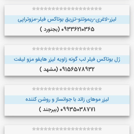
لیزر-لاغری-ریموتتو-تزریق بوتاکس فیلر-مزوتراپی
09336210365 (بجنورد )
ژل بوتاکس فیلر لب گونه زاویه لیزر هایفو مزو لیفت
09156578932 (مشهد )
لیزر موهای زائد با جوانساز و روشن کننده
09935038771 (بیرجند )