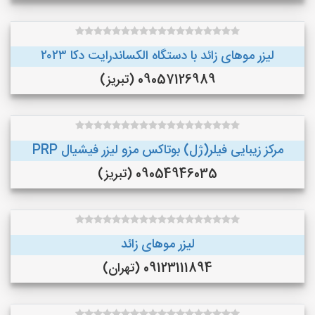
لیزر موهای زائد با دستگاه الکساندرایت دکا ۲۰۲۳
09057126989 (تبریز)
مرکز زیبایی فیلر(ژل) بوتاکس مزو لیزر فیشیال PRP
09054946035 (تبریز)
لیزر موهای زائد
09123111894 (تهران)