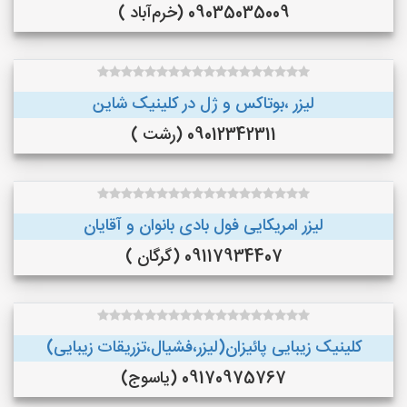
09035035009 (خرم‌آباد )
لیزر ،بوتاکس و ژل در کلینیک شاین
09012342311 (رشت )
لیزر امریکایی فول بادی بانوان و آقایان
09117934407 (گرگان )
کلینیک زیبایی پائیزان(لیزر،فشیال،تزریقات زیبایی)
09170975767 (یاسوج)