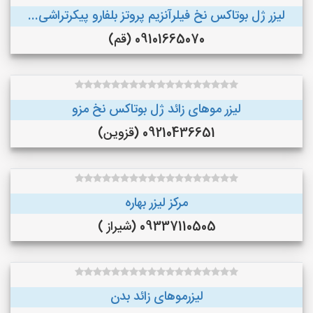
لیزر ژل بوتاکس نخ فیلرآنزیم پروتز بلفارو پیکرتراشی...
09101665070 (قم)
لیزر موهای زائد ژل بوتاکس نخ مزو
09210436651 (قزوین)
مرکز لیزر بهاره
09337110505 (شیراز )
لیزرموهای زائد بدن