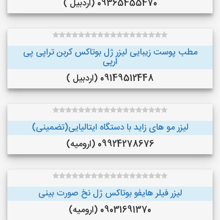
09365455470 (اردبیل )
مطب پوست زیبایی لیزر ژل بوتاکس کربن تراپی پی
ارپی
09149512448 (اردبیل )
لیزر مو های زاید با دستگاه ایتالیایی(تضمینی)
09924278676 (ارومیه)
لیزر فیلر هایفو بوتاکس ژل نخ صورت بینی
09031691370 (ارومیه)