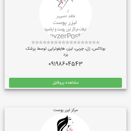
بوتاکس، ژل، چربی، لیزر، هایفوتراپی توسط پزشک
یزد
09198604543
مشاهده پروفایل
مرکز لیزر پوست