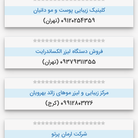
کلینیک زیبایی پوست و مو دانیان
09120254359 (تهران)
فروش دستگاه لیزر الکساندرایت
09379311355 (تهران)
مرکز زیبایی و لیزر موهای زائد بهرویان
09912803226 (کرج)
شرکت ارمان پرتو