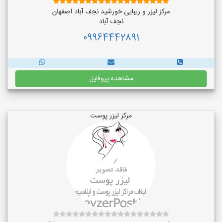
مرکز لیزر و زیبایی خورشید نجف آباد اصفهان
نجف‌ آباد
09964442891
مشاهده پروفایل
مرکز لیزر پوست