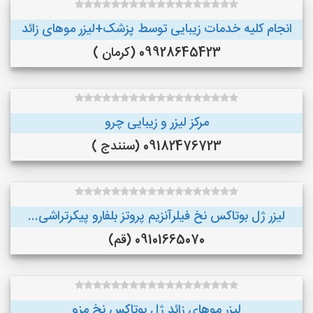
انجام کلیه خدمات زیبایی توسط پزشک+لیزر موهای زائد
09928645423 (کرمان )
مرکز لیزر و زیبایی چرو
09182476723 (سنندج )
لیزر ژل بوتاکس نخ فیلرآنزیم پروتز بلفارو پیکرتراشی...
09101665070 (قم)
لیزر موهای زائد ژل بوتاکس نخ مزو