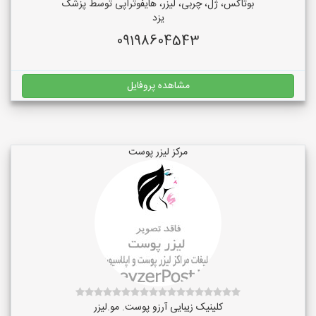
بوتاکس، ژل، چربی، لیزر، هایفوتراپی توسط پزشک
یزد
09198604543
مشاهده پروفایل
مرکز لیزر پوست
کلینیک زیبایی آرزو پوست. مو.لیزر