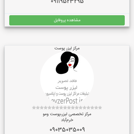
09119523295
مشاهده پروفایل
مرکز لیزر پوست
مرکز تخصصی لیزر،پوست و‌مو
خرم‌آباد
09035035009