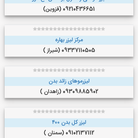
09210436651 (قزوین)
مرکز لیزر بهاره
09337110505 (شیراز )
لیزرموهای زائد بدن
09309885902 (زاهدان )
لیزر کل بدن ۴۰۰
09102137112 (سمنان )