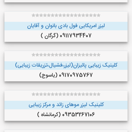
لیزر امریکایی فول بادی بانوان و آقایان
09117934407 (گرگان )
کلینیک زیبایی پائیزان(لیزر،فشیال،تزریقات زیبایی)
09170975767 (یاسوج)
کلینیک لیزر موهای زائد و مرکز زیبایی
09353267106 (کرمانشاه )