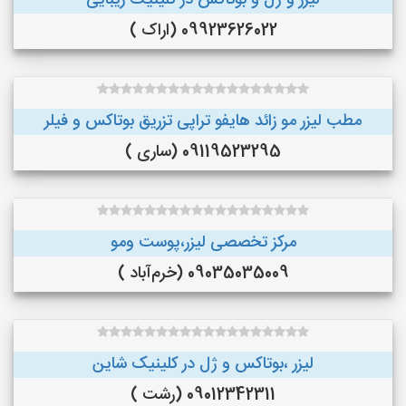
لیزر و ژل و بوتاکس در کلینیک زیبایی
09923626022 (اراک )
مطب لیزر مو زائد هایفو تراپی تزریق بوتاکس و فیلر
09119523295 (ساری )
مرکز تخصصی لیزر،پوست و‌مو
09035035009 (خرم‌آباد )
لیزر ،بوتاکس و ژل در کلینیک شاین
09012342311 (رشت )