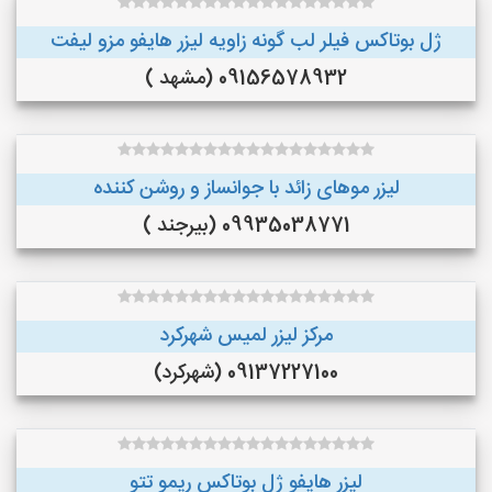
ژل بوتاکس فیلر لب گونه زاویه لیزر هایفو مزو لیفت
09156578932 (مشهد )
لیزر موهای زائد با جوانساز و روشن کننده
09935038771 (بیرجند )
مرکز لیزر لمیس شهرکرد
09137227100 (شهرکرد)
لیزر هایفو ژل بوتاکس ریمو تتو