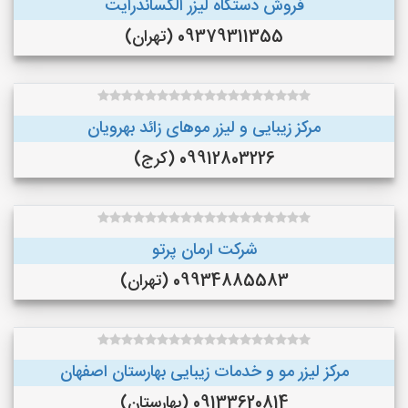
فروش دستگاه لیزر الکساندرایت
09379311355 (تهران)
مرکز زیبایی و لیزر موهای زائد بهرویان
09912803226 (کرج)
شرکت ارمان پرتو
09934885583 (تهران)
مرکز لیزر مو و خدمات زیبایی بهارستان اصفهان
09133620814 (بهارستان)