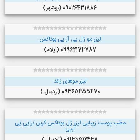
09026431886 (بوشهر)
لیزر مو ژل پی آر پی بوتاکس
09962174787 (ایلام)
لیزر موهای زائد
09365455470 (اردبیل )
مطب پوست زیبایی لیزر ژل بوتاکس کربن تراپی پی
ارپی
09149512448 (اردبیل )