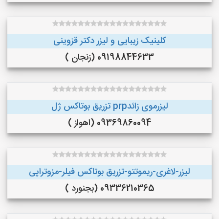
کلینیک زیبایی و لیزر دکتر قزوینی
09198844633 (زنجان )
لیزرموی زائدprp تزریق بوتاکس ژل
09369860094 (اهواز )
لیزر-لاغری-ریموتتو-تزریق بوتاکس فیلر-مزوتراپی
09336210365 (بجنورد )