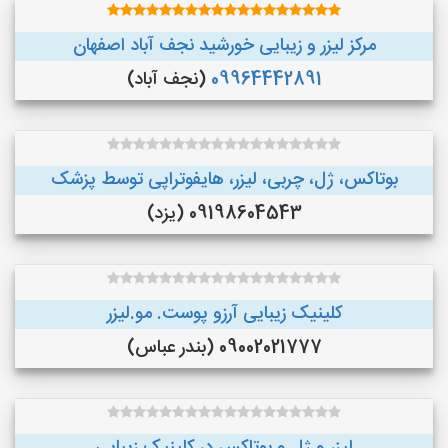
مرکز لیزر و زیبایی خورشید نجف آباد اصفهان
09964442891
(نجف‌ آباد)
بوتاکس، ژل، چربی، لیزر، هایفوتراپی توسط پزشک
09198604543 (یزد)
کلینیک زیبایی آرزو پوست. مو.لیزر
09002021777 (بندر عباس)