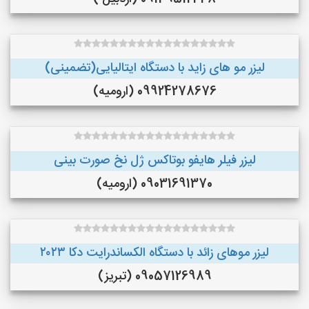
لیزر مو های زاید با دستگاه ایتالیایی(تضمینی)
09924278676 (ارومیه)
لیزر فیلر هایفو بوتاکس ژل نخ صورت بینی
09031691370 (ارومیه)
لیزر موهای زائد با دستگاه الکساندرایت دکا ۲۰۲۳
09057126989 (تبریز)