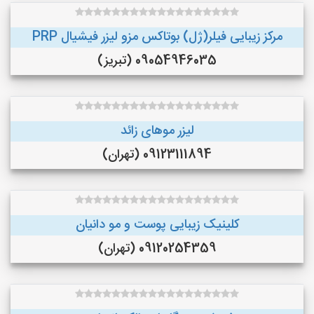
مرکز زیبایی فیلر(ژل) بوتاکس مزو لیزر فیشیال PRP
09054946035 (تبریز)
لیزر موهای زائد
09123111894 (تهران)
کلینیک زیبایی پوست و مو دانیان
09120254359 (تهران)