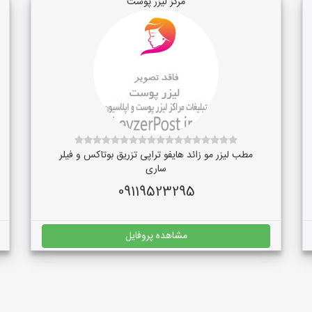
مرکز لیزر پوست
مطب لیزر مو زائد هایفو تراپی تزریق بوتاکس و فیلر
ساری
09119523295
مشاهده پروفایل