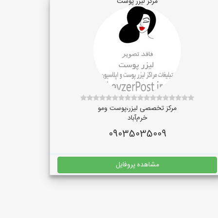
مرکز لیزر پوست
مرکز تخصصی لیزر،پوست و‌مو
خرم‌آباد
09035035009
مشاهده پروفایل