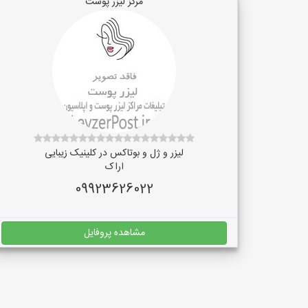
مرکز لیزر پوست
لیزر و ژل و بوتاکس در کلینیک زیبایی
اراک
09923626022
مشاهده پروفایل