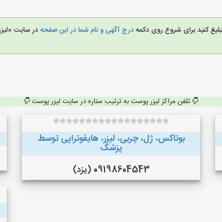
تبلیغ کنید برای شروع روی دکمه
درج آگهی و نام شما در این صفحه
در سایت «لیز
تلفن مراکز لیزر پوست به ترتیب ستاره در سایت لیزر پوست
بوتاکس، ژل، چربی، لیزر، هایفوتراپی توسط
پزشک
09198604543 (یزد)