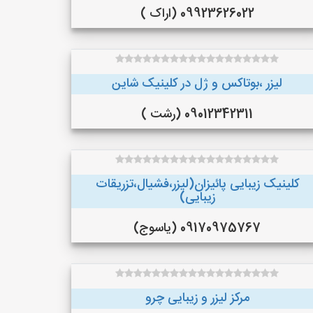
09923626022 (اراک )
لیزر ،بوتاکس و ژل در کلینیک شاین
09012342311 (رشت )
کلینیک زیبایی پائیزان(لیزر،فشیال،تزریقات
زیبایی)
09170975767 (یاسوج)
مرکز لیزر و زیبایی چرو