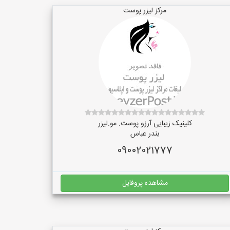
مرکز لیزر پوست
کلینیک زیبایی آرزو پوست. مو.لیزر
بندر عباس
09002021777
مشاهده پروفایل