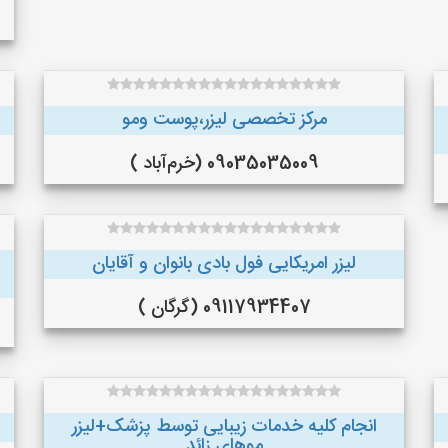
مرکز تخصصی لیزر،پوست و‌مو
09035035009 (خرم‌آباد )
لیزر امریکایی فول بادی بانوان و آقایان
09117934407 (گرگان )
انجام کلیه خدمات زیبایی توسط پزشک+لیزر
موهای زائد