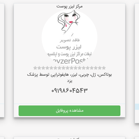
مرکز لیزر پوست
بوتاکس، ژل، چربی، لیزر، هایفوتراپی توسط پزشک
یزد
09198604543
مشاهده پروفایل