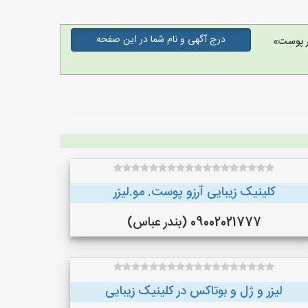
درج آگهی و نام شما در این صفحه
ر پوست»
کلینیک زیبایی آرزو پوست. مو.لیزر
09002021777 (بندر عباس)
لیزر و ژل و بوتاکس در کلینیک زیبایی