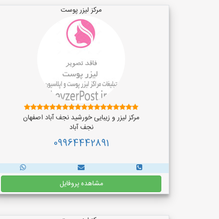
مرکز لیزر پوست
مرکز لیزر و زیبایی خورشید نجف آباد اصفهان
نجف‌ آباد
09964442891
مشاهده پروفایل