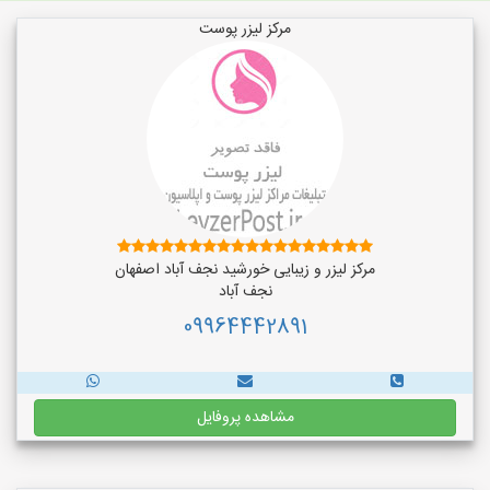
مرکز لیزر پوست
مرکز لیزر و زیبایی خورشید نجف آباد اصفهان
نجف‌ آباد
09964442891
مشاهده پروفایل