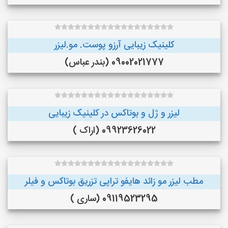
کلینیک زیبایی آرزو پوست. مو.لیزر
09002021777 (بندر عباس)
لیزر و ژل و بوتاکس در کلینیک زیبایی
09923626022 (اراک )
مطب لیزر مو زائد هایفو تراپی تزریق بوتاکس و فیلر
09119523295 (ساری )