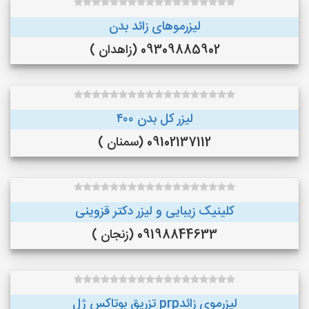
لیزرموهای زائد بدن
09309885902 (زاهدان )
لیزر کل بدن ۴۰۰
09102137112 (سمنان )
کلینیک زیبایی و لیزر دکتر قزوینی
09198844633 (زنجان )
لیزرموی زائدprp تزریق بوتاکس ژل