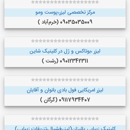
مرکز تخصصی لیزر،پوست و‌مو
09035035009 (خرم‌آباد )
لیزر ،بوتاکس و ژل در کلینیک شاین
09012342311 (رشت )
لیزر امریکایی فول بادی بانوان و آقایان
09117934407 (گرگان )
کلینیک زیبایی پائیزان(لیزر،فشیال،تزریقات زیبایی)