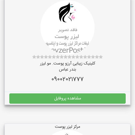
کلینیک زیبایی آرزو پوست. مو.لیزر
بندر عباس
09002021777
مشاهده پروفایل
مرکز لیزر پوست