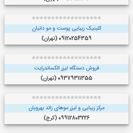
کلینیک زیبایی پوست و مو دانیان
09120254359 (تهران)
فروش دستگاه لیزر الکساندرایت
09379311355 (تهران)
مرکز زیبایی و لیزر موهای زائد بهرویان
09912803226 (کرج)