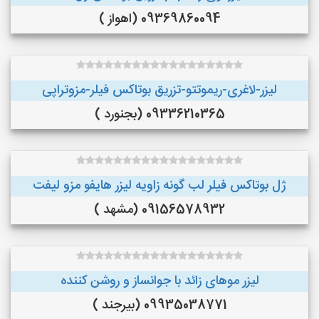
09369860094 (اهواز )
لیزر-لاغری-ریموتتو-تزریق بوتاکس فیلر-مزوتراپی
09336210365 (بجنورد )
ژل بوتاکس فیلر لب گونه زاویه لیزر هایفو مزو لیفت
09156578932 (مشهد )
لیزر موهای زائد با جوانساز و روشن کننده
09935038771 (بیرجند )