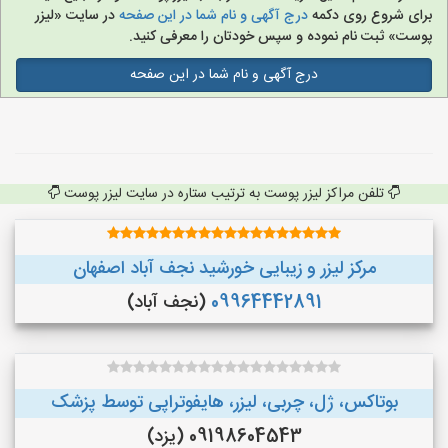
برای شروع روی دکمه
درج آگهی و نام شما در این صفحه
در سایت «لیزر
پوست» ثبت نام نموده و سپس خودتان را معرفی کنید.
درج آگهی و نام شما در این صفحه
تلفن مراکز لیزر پوست به ترتیب ستاره در سایت لیزر پوست
مرکز لیزر و زیبایی خورشید نجف آباد اصفهان
09964442891
(نجف‌ آباد)
بوتاکس، ژل، چربی، لیزر، هایفوتراپی توسط پزشک
09198604543 (یزد)