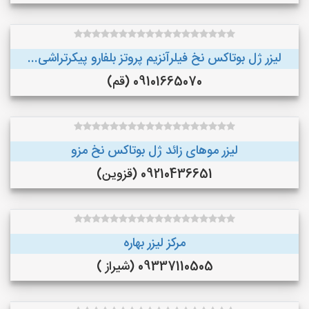
لیزر ژل بوتاکس نخ فیلرآنزیم پروتز بلفارو پیکرتراشی...
09101665070 (قم)
لیزر موهای زائد ژل بوتاکس نخ مزو
09210436651 (قزوین)
مرکز لیزر بهاره
09337110505 (شیراز )