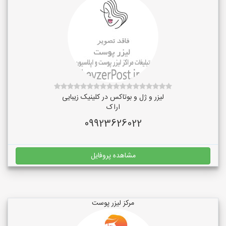
لیزر و ژل و بوتاکس در کلینیک زیبایی
اراک
09923626022
مشاهده پروفایل
مرکز لیزر پوست