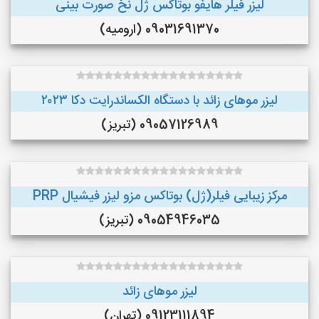
لیزر فیلر هایفو بوتاکس ژل نخ صورت بینی
09031691370 (ارومیه)
لیزر موهای زائد با دستگاه الکساندرایت دکا ۲۰۲۳
09057126989 (تبریز)
مرکز زیبایی فیلر(ژل) بوتاکس مزو لیزر فیشیال PRP
09054946035 (تبریز)
لیزر موهای زائد
09123111894 (تهران)