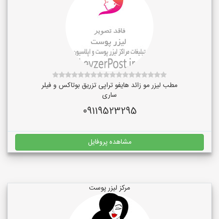
مطب لیزر مو زائد هایفو تراپی تزریق بوتاکس و فیلر
ساری
09119523295
مشاهده پروفایل
مرکز لیزر پوست