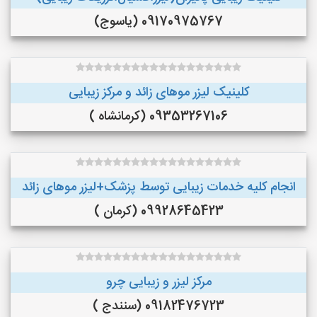
09170975767 (یاسوج)
کلینیک لیزر موهای زائد و مرکز زیبایی
09353267106 (کرمانشاه )
انجام کلیه خدمات زیبایی توسط پزشک+لیزر موهای زائد
09928645423 (کرمان )
مرکز لیزر و زیبایی چرو
09182476723 (سنندج )