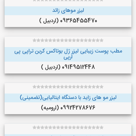
لیزر موهای زائد
09365455470 (اردبیل )
مطب پوست زیبایی لیزر ژل بوتاکس کربن تراپی پی
ارپی
09149512448 (اردبیل )
لیزر مو های زاید با دستگاه ایتالیایی(تضمینی)
09924278676 (ارومیه)