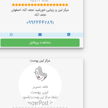
مرکز لیزر و زیبایی خورشید نجف آباد اصفهان
نجف‌ آباد
09964442891
مشاهده پروفایل
مرکز لیزر پوست