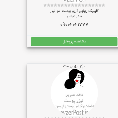
کلینیک زیبایی آرزو پوست. مو.لیزر
بندر عباس
09002021777
مشاهده پروفایل
مرکز لیزر پوست