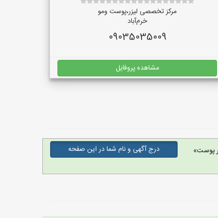
مرکز تخصصی لیزر،پوست و‌مو
خرم‌آباد
09035035009
مشاهده پروفایل
درج آگهی و نام شما در این صفحه
ر پوست»