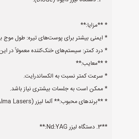
**2. دستگاه لیزر دایود (Diode):**
* **مزایا:**
* ایمنی بیشتر برای پوست‌های تیره: طول موج ب
* درد کمتر: سیستم‌های خنک‌کننده معمولاً در این
* **معایب:**
* سرعت کمتر نسبت به الکساندرایت.
* ممکن است به جلسات بیشتری نیاز باشد.
* **برندهای محبوب:** آلما لیزر (Alma Lasers)، لومِنیس (Lumenis).
**3. دستگاه لیزر Nd:YAG:**