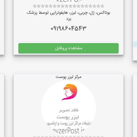
بوتاکس، ژل، چربی، لیزر، هایفوتراپی توسط پزشک
یزد
09198604543
مشاهده پروفایل
مرکز لیزر پوست