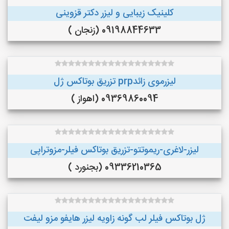
کلینیک زیبایی و لیزر دکتر قزوینی
09198844633 (زنجان )
لیزرموی زائدprp تزریق بوتاکس ژل
09369860094 (اهواز )
لیزر-لاغری-ریموتتو-تزریق بوتاکس فیلر-مزوتراپی
09336210365 (بجنورد )
ژل بوتاکس فیلر لب گونه زاویه لیزر هایفو مزو لیفت