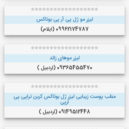
لیزر مو ژل پی آر پی بوتاکس
09962174787 (ایلام)
لیزر موهای زائد
09365455470 (اردبیل )
مطب پوست زیبایی لیزر ژل بوتاکس کربن تراپی پی
ارپی
09149512448 (اردبیل )