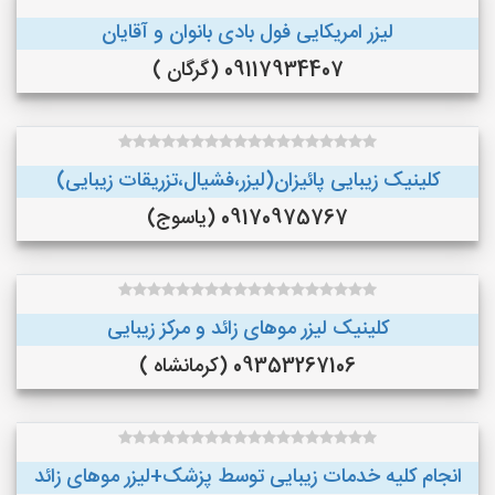
لیزر امریکایی فول بادی بانوان و آقایان
09117934407 (گرگان )
کلینیک زیبایی پائیزان(لیزر،فشیال،تزریقات زیبایی)
09170975767 (یاسوج)
کلینیک لیزر موهای زائد و مرکز زیبایی
09353267106 (کرمانشاه )
انجام کلیه خدمات زیبایی توسط پزشک+لیزر موهای زائد