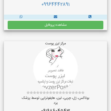
09964442891
مشاهده پروفایل
مرکز لیزر پوست
بوتاکس، ژل، چربی، لیزر، هایفوتراپی توسط پزشک
یزد