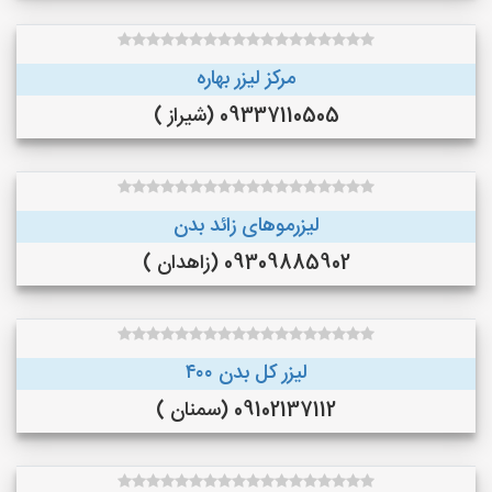
مرکز لیزر بهاره
09337110505 (شیراز )
لیزرموهای زائد بدن
09309885902 (زاهدان )
لیزر کل بدن ۴۰۰
09102137112 (سمنان )