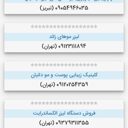
09054946035 (تبریز)
لیزر موهای زائد
09123111894 (تهران)
کلینیک زیبایی پوست و مو دانیان
09120254359 (تهران)
فروش دستگاه لیزر الکساندرایت
09379311355 (تهران)