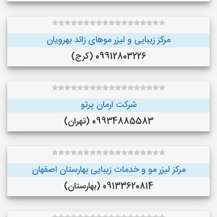
مرکز زیبایی و لیزر موهای زائد بهرویان
09912803226 (کرج)
شرکت ارمان پرتو
09934885583 (تهران)
مرکز لیزر مو و خدمات زیبایی بهارستان اصفهان
09133620814 (بهارستان)