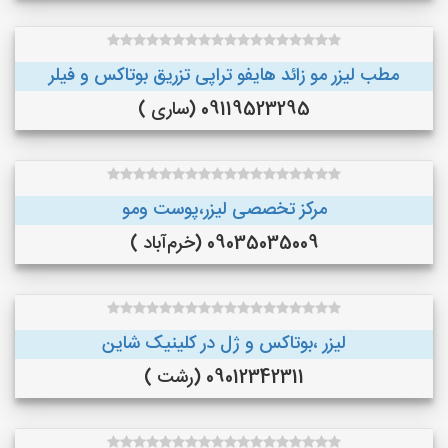
مطب لیزر مو زائد هایفو تراپی تزریق بوتاکس و فیلر
09119523295 (ساری )
مرکز تخصصی لیزر،پوست و‌مو
09035035009 (خرم‌آباد )
لیزر ،بوتاکس و ژل در کلینیک شاین
09012342311 (رشت )