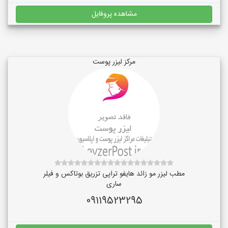
مشاهده پروفایل
مرکز لیزر پوست
مطب لیزر مو زائد هایفو تراپی تزریق بوتاکس و فیلر
ساری
09119523295