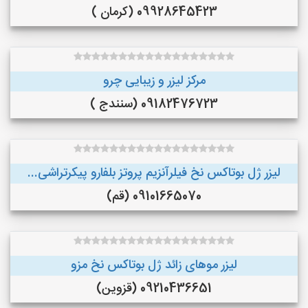
09928645423 (کرمان )
مرکز لیزر و زیبایی چرو
09182476723 (سنندج )
لیزر ژل بوتاکس نخ فیلرآنزیم پروتز بلفارو پیکرتراشی...
09101665070 (قم)
لیزر موهای زائد ژل بوتاکس نخ مزو
09210436651 (قزوین)