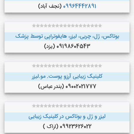
09964442891
(نجف‌ آباد)
بوتاکس، ژل، چربی، لیزر، هایفوتراپی توسط پزشک
09198604543 (یزد)
کلینیک زیبایی آرزو پوست. مو.لیزر
09002021777 (بندر عباس)
لیزر و ژل و بوتاکس در کلینیک زیبایی
09923626022 (اراک )