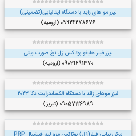
لیزر مو های زاید با دستگاه ایتالیایی(تضمینی)
09924278676 (ارومیه)
لیزر فیلر هایفو بوتاکس ژل نخ صورت بینی
09031691370 (ارومیه)
لیزر موهای زائد با دستگاه الکساندرایت دکا ۲۰۲۳
09057126989 (تبریز)
مرکز زیبایی فیلر(ژل) بوتاکس مزو لیزر فیشیال PRP