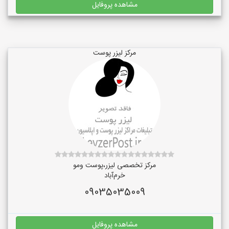
مشاهده پروفایل
مرکز لیزر پوست
مرکز تخصصی لیزر،پوست و‌مو
خرم‌آباد
09035035009
مشاهده پروفایل