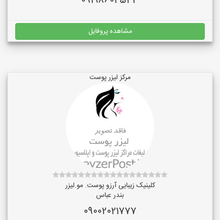
09198604543
مشاهده پروفایل
مرکز لیزر پوست
کلینیک زیبایی آرزو پوست. مو.لیزر
بندر عباس
09002021777