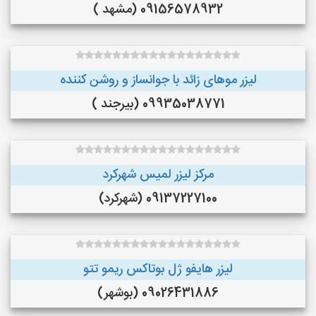
09156578932 (مشهد )
لیزر موهای زائد با جوانساز و روشن کننده
09935038771 (بیرجند )
مرکز لیزر لمیس شهرکرد
09137227100 (شهرکرد)
لیزر هایفو ژل بوتاکس ریمو تتو
09026431886 (بوشهر)