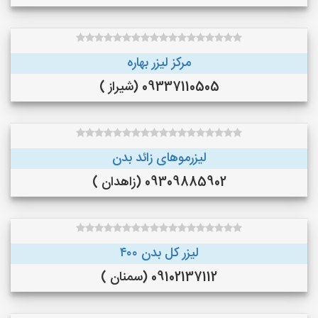
مرکز لیزر بهاره
09337110505 (شیراز )
لیزرموهای زائد بدن
09309885902 (زاهدان )
لیزر کل بدن ۴۰۰
09102137112 (سمنان )