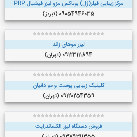
مرکز زیبایی فیلر(ژل) بوتاکس مزو لیزر فیشیال PRP
09054946035 (تبریز)
لیزر موهای زائد
09123111894 (تهران)
کلینیک زیبایی پوست و مو دانیان
09120254359 (تهران)
فروش دستگاه لیزر الکساندرایت