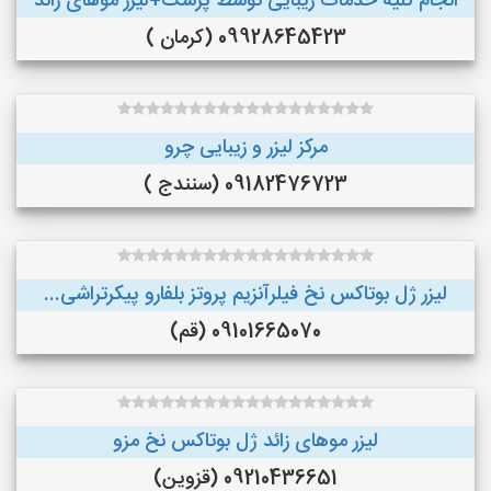
انجام کلیه خدمات زیبایی توسط پزشک+لیزر موهای زائد
09928645423 (کرمان )
مرکز لیزر و زیبایی چرو
09182476723 (سنندج )
لیزر ژل بوتاکس نخ فیلرآنزیم پروتز بلفارو پیکرتراشی...
09101665070 (قم)
لیزر موهای زائد ژل بوتاکس نخ مزو
09210436651 (قزوین)