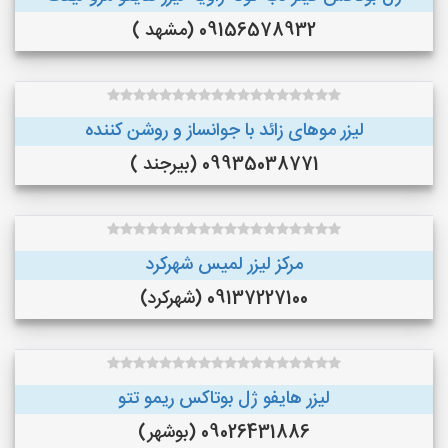
09156578932 (مشهد )
لیزر موهای زائد با جوانساز و روشن کننده
09935038771 (بیرجند )
مرکز لیزر لمیس شهرکرد
09137227100 (شهرکرد)
لیزر هایفو ژل بوتاکس ریمو تتو
09026431886 (بوشهر)