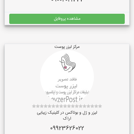
09002021777
مشاهده پروفایل
مرکز لیزر پوست
لیزر و ژل و بوتاکس در کلینیک زیبایی
اراک
09923626022