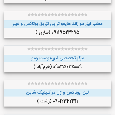
مطب لیزر مو زائد هایفو تراپی تزریق بوتاکس و فیلر
09119523295 (ساری )
مرکز تخصصی لیزر،پوست و‌مو
09035035009 (خرم‌آباد )
لیزر ،بوتاکس و ژل در کلینیک شاین
09012342311 (رشت )