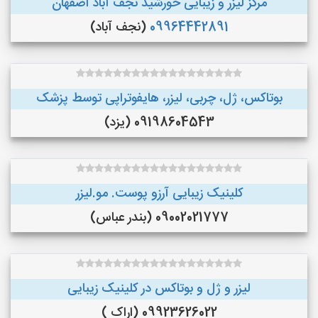
مرکز لیزر و زیبایی خورشید نجف آباد اصفهان
09964442891
(نجف‌ آباد)
بوتاکس، ژل، چربی، لیزر، هایفوتراپی توسط پزشک
09198604543 (یزد)
کلینیک زیبایی آرزو پوست. مو.لیزر
09002021777 (بندر عباس)
لیزر و ژل و بوتاکس در کلینیک زیبایی
09923626022 (اراک )