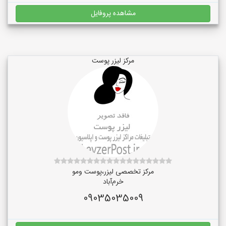
مشاهده پروفایل
مرکز لیزر پوست
مرکز تخصصی لیزر،پوست و‌مو
خرم‌آباد
09035035009