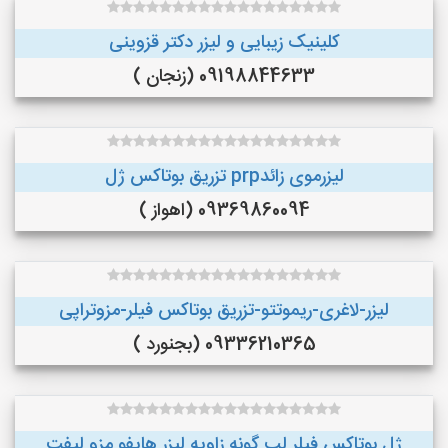
کلینیک زیبایی و لیزر دکتر قزوینی
09198844633 (زنجان )
لیزرموی زائدprp تزریق بوتاکس ژل
09369860094 (اهواز )
لیزر-لاغری-ریموتتو-تزریق بوتاکس فیلر-مزوتراپی
09336210365 (بجنورد )
ژل بوتاکس فیلر لب گونه زاویه لیزر هایفو مزو لیفت