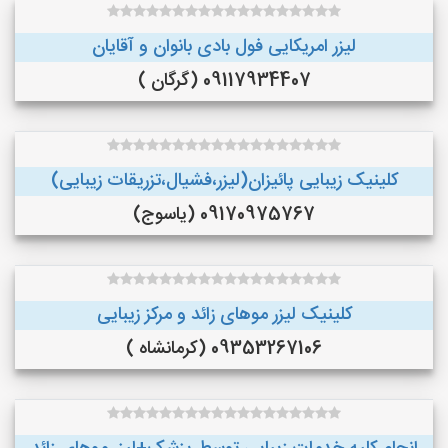
لیزر امریکایی فول بادی بانوان و آقایان
09117934407 (گرگان )
کلینیک زیبایی پائیزان(لیزر،فشیال،تزریقات زیبایی)
09170975767 (یاسوج)
کلینیک لیزر موهای زائد و مرکز زیبایی
09353267106 (کرمانشاه )