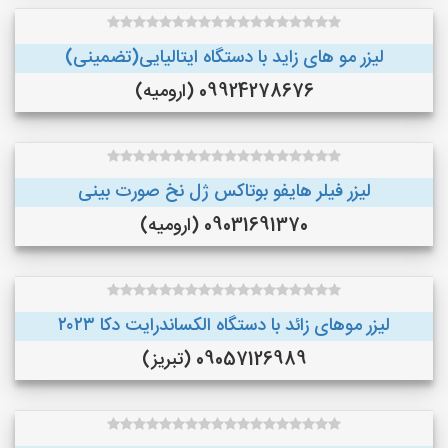
لیزر مو های زاید با دستگاه ایتالیایی(تضمینی)
09924278676 (ارومیه)
لیزر فیلر هایفو بوتاکس ژل نخ صورت بینی
09031691370 (ارومیه)
لیزر موهای زائد با دستگاه الکساندرایت دکا ۲۰۲۳
09057126989 (تبریز)