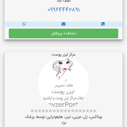
نجف‌ آباد
09964442891
مشاهده پروفایل
مرکز لیزر پوست
بوتاکس، ژل، چربی، لیزر، هایفوتراپی توسط پزشک
یزد