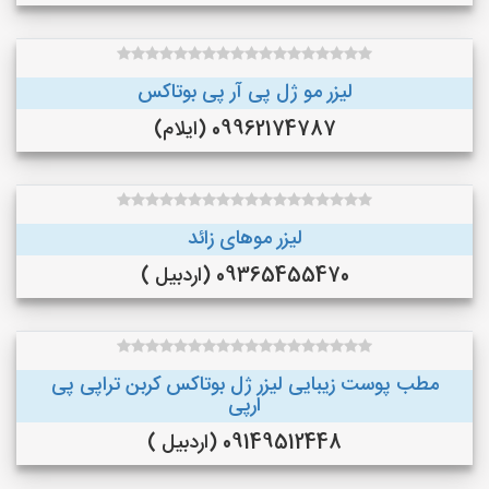
لیزر مو ژل پی آر پی بوتاکس
09962174787 (ایلام)
لیزر موهای زائد
09365455470 (اردبیل )
مطب پوست زیبایی لیزر ژل بوتاکس کربن تراپی پی
ارپی
09149512448 (اردبیل )