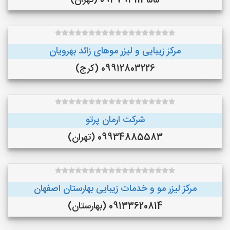
09379311355 (تهران)
مرکز زیبایی و لیزر موهای زائد بهرویان
09912803226 (کرج)
شرکت ارمان پرتو
09934885583 (تهران)
مرکز لیزر مو و خدمات زیبایی بهارستان اصفهان
09133620814 (بهارستان)