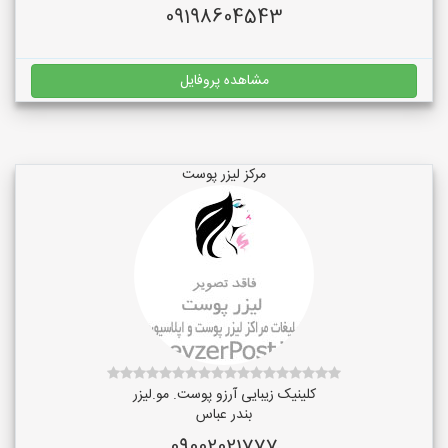
09198604543
مشاهده پروفایل
مرکز لیزر پوست
کلینیک زیبایی آرزو پوست. مو.لیزر
بندر عباس