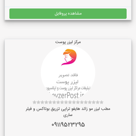
مشاهده پروفایل
مرکز لیزر پوست
مطب لیزر مو زائد هایفو تراپی تزریق بوتاکس و فیلر
ساری
09119523295