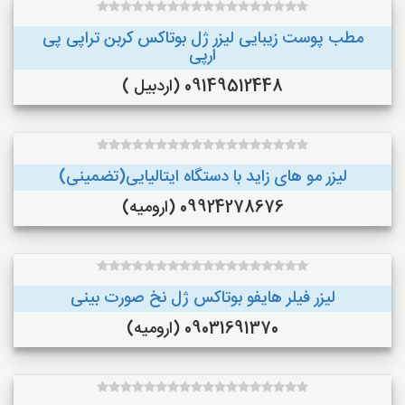
مطب پوست زیبایی لیزر ژل بوتاکس کربن تراپی پی
ارپی
09149512448 (اردبیل )
لیزر مو های زاید با دستگاه ایتالیایی(تضمینی)
09924278676 (ارومیه)
لیزر فیلر هایفو بوتاکس ژل نخ صورت بینی
09031691370 (ارومیه)