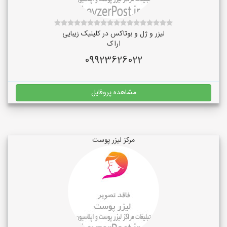
لیزر و ژل و بوتاکس در کلینیک زیبایی
اراک
09923626022
مشاهده پروفایل
مرکز لیزر پوست