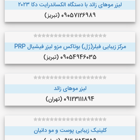
لیزر موهای زائد با دستگاه الکساندرایت دکا ۲۰۲۳
09057126989 (تبریز)
مرکز زیبایی فیلر(ژل) بوتاکس مزو لیزر فیشیال PRP
09054946035 (تبریز)
لیزر موهای زائد
09123111894 (تهران)
کلینیک زیبایی پوست و مو دانیان