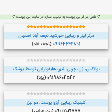
تلفن مراکز لیزر پوست به ترتیب ستاره در سایت لیزر پوست
مرکز لیزر و زیبایی خورشید نجف آباد اصفهان
09964442891
(نجف‌ آباد)
بوتاکس، ژل، چربی، لیزر، هایفوتراپی توسط پزشک
09198604543 (یزد)
کلینیک زیبایی آرزو پوست. مو.لیزر
09002021777 (بندر عباس)