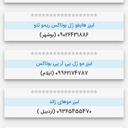
لیزر هایفو ژل بوتاکس ریمو تتو
09026431886 (بوشهر)
لیزر مو ژل پی آر پی بوتاکس
09962174787 (ایلام)
لیزر موهای زائد
09365455470 (اردبیل )