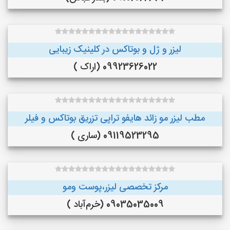
لیزر و ژل و بوتاکس در کلینیک زیبایی
09923626022 (اراک )
مطب لیزر مو زائد هایفو تراپی تزریق بوتاکس و فیلر
09119523295 (ساری )
مرکز تخصصی لیزر،پوست و‌مو
09035035009 (خرم‌آباد )