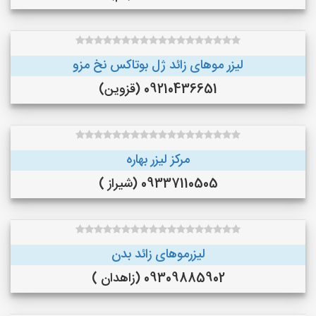
لیزر موهای زائد ژل بوتاکس نخ مزو
09210436651 (قزوین)
مرکز لیزر بهاره
09337110505 (شیراز )
لیزرموهای زائد بدن
09309885902 (زاهدان )