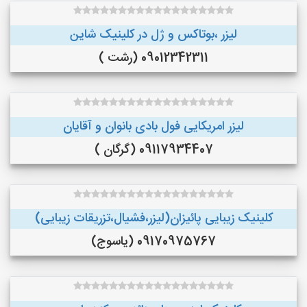
لیزر ،بوتاکس و ژل در کلینیک شاین
09012342311 (رشت )
لیزر امریکایی فول بادی بانوان و آقایان
09117934407 (گرگان )
کلینیک زیبایی پائیزان(لیزر،فشیال،تزریقات زیبایی)
09170975767 (یاسوج)