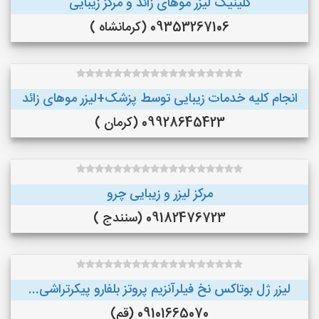
کلینیک لیزر موهای زائد و مرکز زیبایی
09353267106 (کرمانشاه )
انجام کلیه خدمات زیبایی توسط پزشک+لیزر موهای زائد
09928645423 (کرمان )
مرکز لیزر و زیبایی چرو
09182476723 (سنندج )
لیزر ژل بوتاکس نخ فیلرآنزیم پروتز بلفارو پیکرتراشی...
09101665070 (قم)