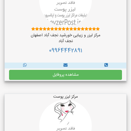
مرکز لیزر و زیبایی خورشید نجف آباد اصفهان
نجف‌ آباد
09964442891
مشاهده پروفایل
مرکز لیزر پوست