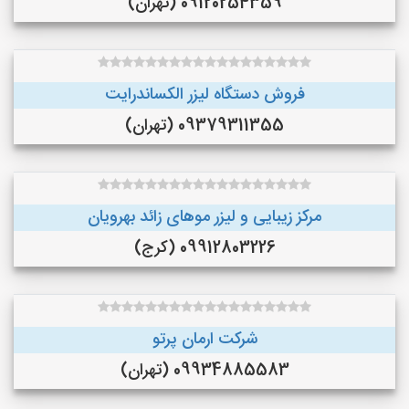
09120254359 (تهران)
فروش دستگاه لیزر الکساندرایت
09379311355 (تهران)
مرکز زیبایی و لیزر موهای زائد بهرویان
09912803226 (کرج)
شرکت ارمان پرتو
09934885583 (تهران)