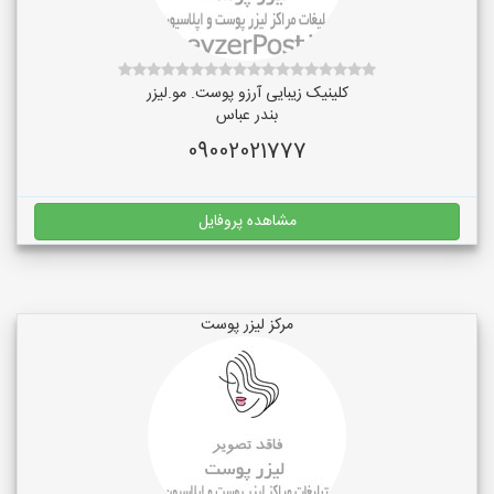
کلینیک زیبایی آرزو پوست. مو.لیزر
بندر عباس
09002021777
مشاهده پروفایل
مرکز لیزر پوست