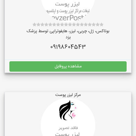
بوتاکس، ژل، چربی، لیزر، هایفوتراپی توسط پزشک
یزد
09198604543
مشاهده پروفایل
مرکز لیزر پوست