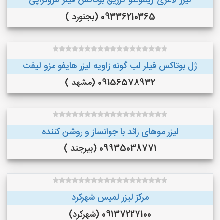
لیزر-لاغری-ریموتتو-تزریق بوتاکس فیلر-مزوتراپی
09336210365 (بجنورد )
ژل بوتاکس فیلر لب گونه زاویه لیزر هایفو مزو لیفت
09156578932 (مشهد )
لیزر موهای زائد با جوانساز و روشن کننده
09935038771 (بیرجند )
مرکز لیزر لمیس شهرکرد
09137227100 (شهرکرد)