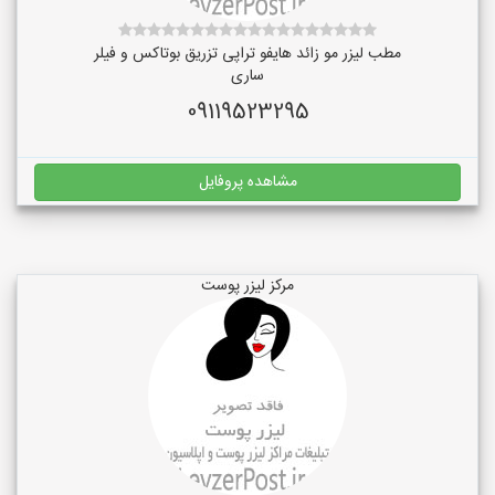
مطب لیزر مو زائد هایفو تراپی تزریق بوتاکس و فیلر
ساری
09119523295
مشاهده پروفایل
مرکز لیزر پوست