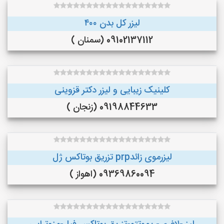
لیزر کل بدن ۴۰۰
09102137112 (سمنان )
کلینیک زیبایی و لیزر دکتر قزوینی
09198844633 (زنجان )
لیزرموی زائدprp تزریق بوتاکس ژل
09369860094 (اهواز )