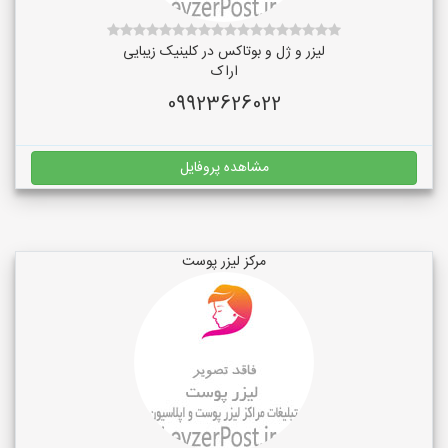
لیزر و ژل و بوتاکس در کلینیک زیبایی
اراک
09923626022
مشاهده پروفایل
مرکز لیزر پوست