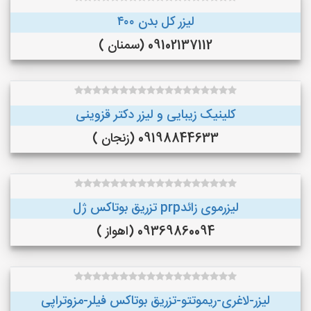
لیزر کل بدن ۴۰۰
09102137112 (سمنان )
کلینیک زیبایی و لیزر دکتر قزوینی
09198844633 (زنجان )
لیزرموی زائدprp تزریق بوتاکس ژل
09369860094 (اهواز )
لیزر-لاغری-ریموتتو-تزریق بوتاکس فیلر-مزوتراپی