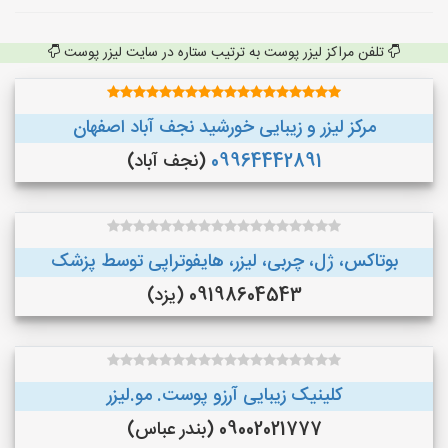
تلفن مراکز لیزر پوست به ترتیب ستاره در سایت لیزر پوست
مرکز لیزر و زیبایی خورشید نجف آباد اصفهان
09964442891
(نجف‌ آباد)
بوتاکس، ژل، چربی، لیزر، هایفوتراپی توسط پزشک
09198604543 (یزد)
کلینیک زیبایی آرزو پوست. مو.لیزر
09002021777 (بندر عباس)