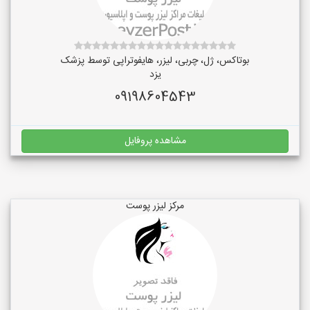
بوتاکس، ژل، چربی، لیزر، هایفوتراپی توسط پزشک
یزد
09198604543
مشاهده پروفایل
مرکز لیزر پوست