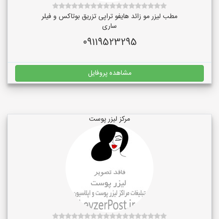
مطب لیزر مو زائد هایفو تراپی تزریق بوتاکس و فیلر
ساری
09119523295
مشاهده پروفایل
مرکز لیزر پوست