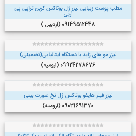
مطب پوست زیبایی لیزر ژل بوتاکس کربن تراپی پی
ارپی
09149512448 (اردبیل )
لیزر مو های زاید با دستگاه ایتالیایی(تضمینی)
09924278676 (ارومیه)
لیزر فیلر هایفو بوتاکس ژل نخ صورت بینی
09031691370 (ارومیه)