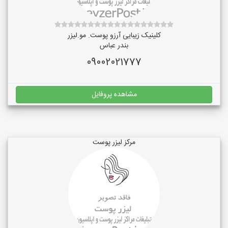
کلینیک زیبایی آرزو پوست. مو.لیزر
بندر عباس
09002021777
مشاهده پروفایل
مرکز لیزر پوست