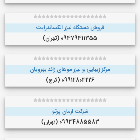
فروش دستگاه لیزر الکساندرایت
09379311355 (تهران)
مرکز زیبایی و لیزر موهای زائد بهرویان
09912803226 (کرج)
شرکت ارمان پرتو
09934885583 (تهران)