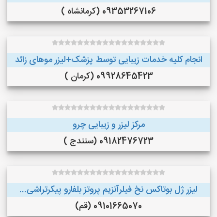
09353267106 (کرمانشاه )
انجام کلیه خدمات زیبایی توسط پزشک+لیزر موهای زائد
09928645423 (کرمان )
مرکز لیزر و زیبایی چرو
09182476723 (سنندج )
لیزر ژل بوتاکس نخ فیلرآنزیم پروتز بلفارو پیکرتراشی...
09101665070 (قم)