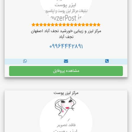
مرکز لیزر و زیبایی خورشید نجف آباد اصفهان
نجف‌ آباد
09964442891
مشاهده پروفایل
مرکز لیزر پوست