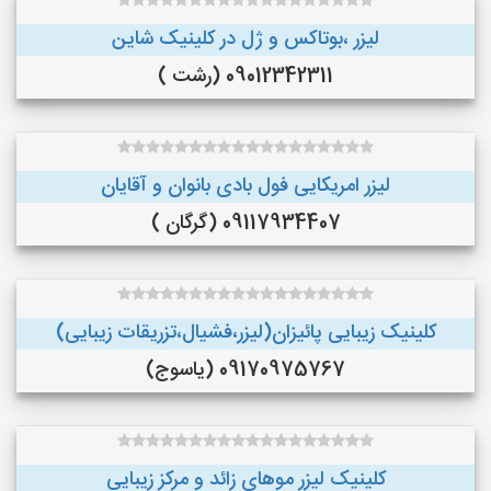
لیزر ،بوتاکس و ژل در کلینیک شاین
09012342311 (رشت )
لیزر امریکایی فول بادی بانوان و آقایان
09117934407 (گرگان )
کلینیک زیبایی پائیزان(لیزر،فشیال،تزریقات زیبایی)
09170975767 (یاسوج)
کلینیک لیزر موهای زائد و مرکز زیبایی