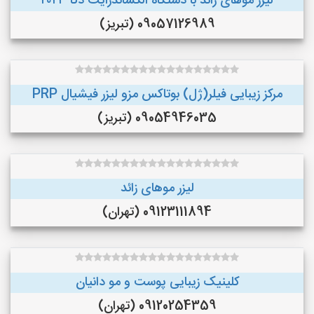
لیزر موهای زائد با دستگاه الکساندرایت دکا ۲۰۲۳
09057126989 (تبریز)
مرکز زیبایی فیلر(ژل) بوتاکس مزو لیزر فیشیال PRP
09054946035 (تبریز)
لیزر موهای زائد
09123111894 (تهران)
کلینیک زیبایی پوست و مو دانیان
09120254359 (تهران)