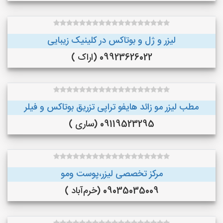
لیزر و ژل و بوتاکس در کلینیک زیبایی
09923626022 (اراک )
مطب لیزر مو زائد هایفو تراپی تزریق بوتاکس و فیلر
09119523295 (ساری )
مرکز تخصصی لیزر،پوست و‌مو
09035035009 (خرم‌آباد )