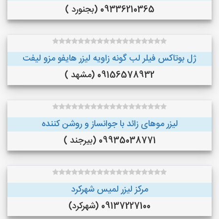
09336210365 (بجنورد )
ژل بوتاکس فیلر لب گونه زاویه لیزر هایفو مزو لیفت
09156578932 (مشهد )
لیزر موهای زائد با جوانساز و روشن کننده
09935038771 (بیرجند )
مرکز لیزر لمیس شهرکرد
09137227100 (شهرکرد)