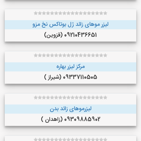
لیزر موهای زائد ژل بوتاکس نخ مزو
09210436651 (قزوین)
مرکز لیزر بهاره
09337110505 (شیراز )
لیزرموهای زائد بدن
09309885902 (زاهدان )