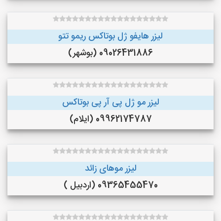
لیزر هایفو ژل بوتاکس ریمو تتو
09026431886 (بوشهر)
لیزر مو ژل پی آر پی بوتاکس
09962174787 (ایلام)
لیزر موهای زائد
09365455470 (اردبیل )