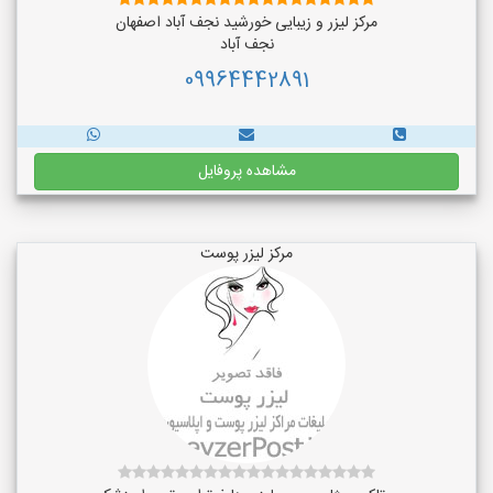
مرکز لیزر و زیبایی خورشید نجف آباد اصفهان
نجف‌ آباد
09964442891
مشاهده پروفایل
مرکز لیزر پوست