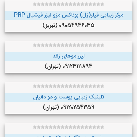
مرکز زیبایی فیلر(ژل) بوتاکس مزو لیزر فیشیال PRP
09054946035 (تبریز)
لیزر موهای زائد
09123111894 (تهران)
کلینیک زیبایی پوست و مو دانیان
09120254359 (تهران)