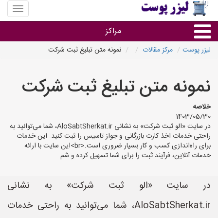
منوی
سایت
لیزر
مراکز
پوست
لیزر پوست
مرکز مقالات
نمونه متن تبلیغ ثبت شرکت
گروه ها
نمونه متن تبلیغ ثبت شرکت
استان ها
خلاصه
1403/05/30
در سایت «الو ثبت شرکت» به نشانی AloSabtSherkat.ir، شما می‌توانید به
راحتی خدمات اخذ کارت بازرگانی و جواز تاسیس را ثبت کنید. این خدمات
برای راه‌اندازی کسب و کار بسیار ضروری است.<br>این سایت با ارائه
خدمات آنلاین، فرآیند ثبت را برای شما تسهیل کرده و شم
در سایت «الو ثبت شرکت» به نشانی
AloSabtSherkat.ir، شما می‌توانید به راحتی خدمات