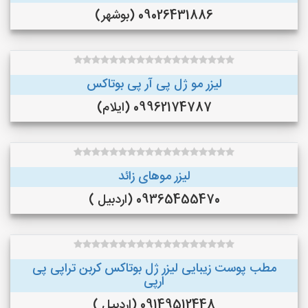
09026431886 (بوشهر)
لیزر مو ژل پی آر پی بوتاکس
09962174787 (ایلام)
لیزر موهای زائد
09365455470 (اردبیل )
مطب پوست زیبایی لیزر ژل بوتاکس کربن تراپی پی
ارپی
09149512448 (اردبیل )