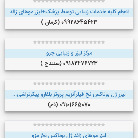
انجام کلیه خدمات زیبایی توسط پزشک+لیزر موهای زائد
09928645423 (کرمان )
مرکز لیزر و زیبایی چرو
09182476723 (سنندج )
لیزر ژل بوتاکس نخ فیلرآنزیم پروتز بلفارو پیکرتراشی...
09101665070 (قم)
لیزر موهای زائد ژل بوتاکس نخ مزو