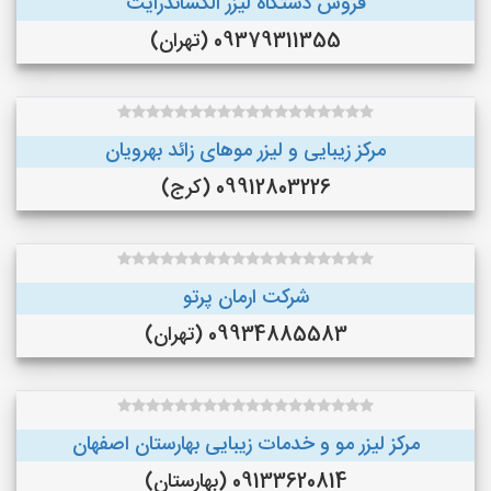
فروش دستگاه لیزر الکساندرایت
09379311355 (تهران)
مرکز زیبایی و لیزر موهای زائد بهرویان
09912803226 (کرج)
شرکت ارمان پرتو
09934885583 (تهران)
مرکز لیزر مو و خدمات زیبایی بهارستان اصفهان
09133620814 (بهارستان)