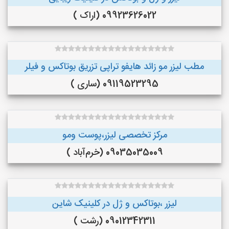
09923626022 (اراک )
مطب لیزر مو زائد هایفو تراپی تزریق بوتاکس و فیلر
09119523295 (ساری )
مرکز تخصصی لیزر،پوست و‌مو
09035035009 (خرم‌آباد )
لیزر ،بوتاکس و ژل در کلینیک شاین
09012342311 (رشت )