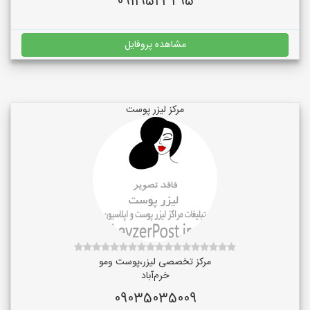
09119523295
مشاهده پروفایل
مرکز لیزر پوست
مرکز تخصصی لیزر،پوست و‌مو
خرم‌آباد
09035035009