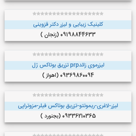
کلینیک زیبایی و لیزر دکتر قزوینی
09198844633 (زنجان )
لیزرموی زائدprp تزریق بوتاکس ژل
09369860094 (اهواز )
لیزر-لاغری-ریموتتو-تزریق بوتاکس فیلر-مزوتراپی
09336210365 (بجنورد )