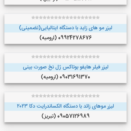
لیزر مو های زاید با دستگاه ایتالیایی(تضمینی)
09924278676 (ارومیه)
لیزر فیلر هایفو بوتاکس ژل نخ صورت بینی
09031691370 (ارومیه)
لیزر موهای زائد با دستگاه الکساندرایت دکا ۲۰۲۳
09057126989 (تبریز)