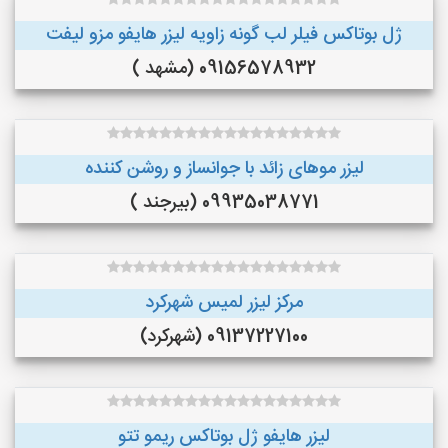
ژل بوتاکس فیلر لب گونه زاویه لیزر هایفو مزو لیفت
09156578932 (مشهد )
لیزر موهای زائد با جوانساز و روشن کننده
09935038771 (بیرجند )
مرکز لیزر لمیس شهرکرد
09137227100 (شهرکرد)
لیزر هایفو ژل بوتاکس ریمو تتو