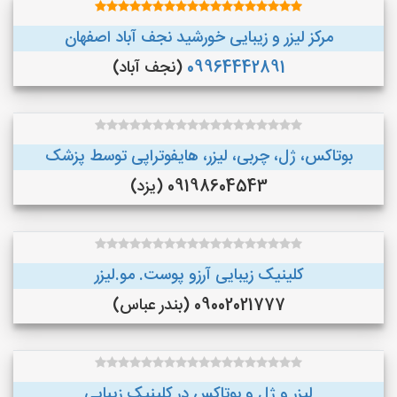
مرکز لیزر و زیبایی خورشید نجف آباد اصفهان
09964442891
(نجف‌ آباد)
بوتاکس، ژل، چربی، لیزر، هایفوتراپی توسط پزشک
09198604543 (یزد)
کلینیک زیبایی آرزو پوست. مو.لیزر
09002021777 (بندر عباس)
لیزر و ژل و بوتاکس در کلینیک زیبایی