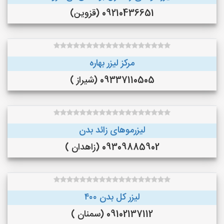
09210436651 (قزوین)
مرکز لیزر بهاره
09337110505 (شیراز )
لیزرموهای زائد بدن
09309885902 (زاهدان )
لیزر کل بدن ۴۰۰
09102137112 (سمنان )