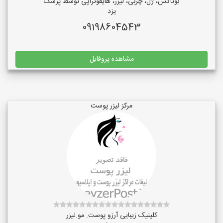
بوتاکس، ژل، چربی، لیزر، هایفوتراپی توسط پزشک
یزد
09198604543
مشاهده پروفایل
مرکز لیزر پوست
کلینیک زیبایی آرزو پوست. مو.لیزر