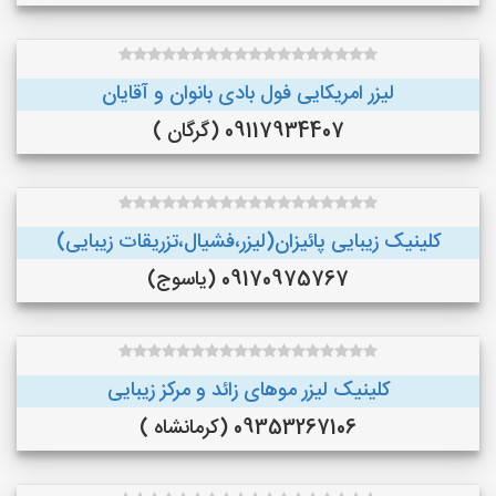
لیزر امریکایی فول بادی بانوان و آقایان
09117934407 (گرگان )
کلینیک زیبایی پائیزان(لیزر،فشیال،تزریقات زیبایی)
09170975767 (یاسوج)
کلینیک لیزر موهای زائد و مرکز زیبایی
09353267106 (کرمانشاه )