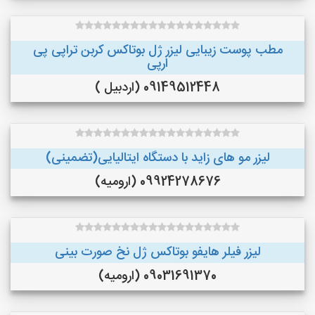
مطب پوست زیبایی لیزر ژل بوتاکس کربن تراپی پی
ارپی
09149512448 (اردبیل )
لیزر مو های زاید با دستگاه ایتالیایی(تضمینی)
09924278676 (ارومیه)
لیزر فیلر هایفو بوتاکس ژل نخ صورت بینی
09031691370 (ارومیه)