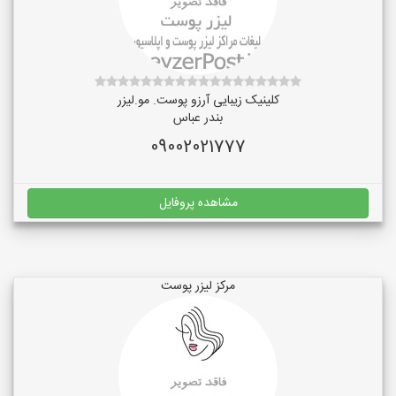
کلینیک زیبایی آرزو پوست. مو.لیزر
بندر عباس
09002021777
مشاهده پروفایل
مرکز لیزر پوست