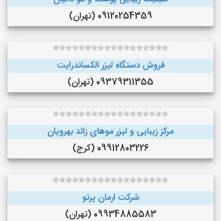
09120254359 (تهران)
فروش دستگاه لیزر الکساندرایت
09379311355 (تهران)
مرکز زیبایی و لیزر موهای زائد بهرویان
09912803226 (کرج)
شرکت ارمان پرتو
09934885583 (تهران)