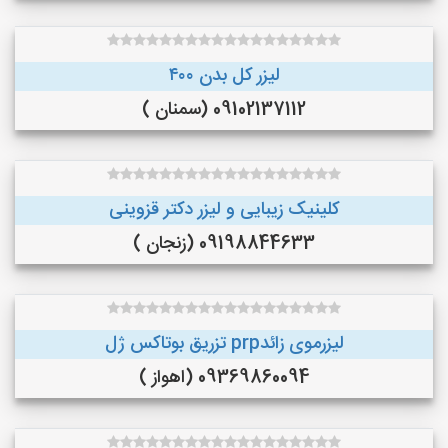
لیزر کل بدن ۴۰۰
09102137112 (سمنان )
کلینیک زیبایی و لیزر دکتر قزوینی
09198844633 (زنجان )
لیزرموی زائدprp تزریق بوتاکس ژل
09369860094 (اهواز )