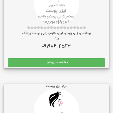
بوتاکس، ژل، چربی، لیزر، هایفوتراپی توسط پزشک
یزد
09198604543
مشاهده پروفایل
مرکز لیزر پوست