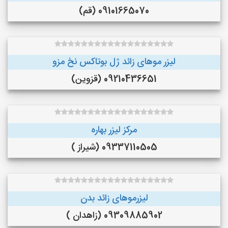
09101665070 (قم)
لیزر موهای زائد ژل بوتاکس نخ مزو
09210436651 (قزوین)
مرکز لیزر بهاره
09337110505 (شیراز )
لیزرموهای زائد بدن
09309885902 (زاهدان )