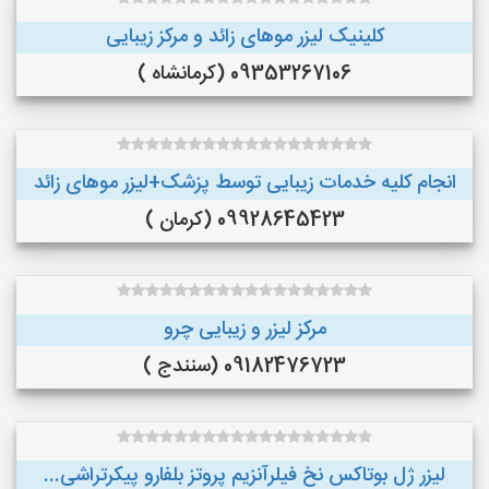
کلینیک لیزر موهای زائد و مرکز زیبایی
09353267106 (کرمانشاه )
انجام کلیه خدمات زیبایی توسط پزشک+لیزر موهای زائد
09928645423 (کرمان )
مرکز لیزر و زیبایی چرو
09182476723 (سنندج )
لیزر ژل بوتاکس نخ فیلرآنزیم پروتز بلفارو پیکرتراشی...