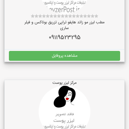
مطب لیزر مو زائد هایفو تراپی تزریق بوتاکس و فیلر
ساری
09119523295
مشاهده پروفایل
مرکز لیزر پوست