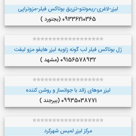
لیزر-لاغری-ریموتتو-تزریق بوتاکس فیلر-مزوتراپی
09336210365 (بجنورد )
ژل بوتاکس فیلر لب گونه زاویه لیزر هایفو مزو لیفت
09156578932 (مشهد )
لیزر موهای زائد با جوانساز و روشن کننده
09935038771 (بیرجند )
مرکز لیزر لمیس شهرکرد