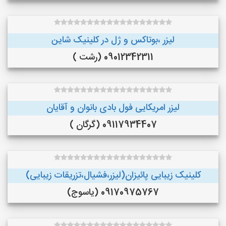
لیزر ،بوتاکس و ژل در کلینیک شاین
09012342311 (رشت )
لیزر امریکایی فول بادی بانوان و آقایان
09117934407 (گرگان )
کلینیک زیبایی پائیزان(لیزر،فشیال،تزریقات زیبایی)
09170975767 (یاسوج)