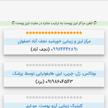
تلفن مراکز لیزر پوست به ترتیب ستاره در سایت لیزر پوست
مرکز لیزر و زیبایی خورشید نجف آباد اصفهان
09964442891
(نجف‌ آباد)
بوتاکس، ژل، چربی، لیزر، هایفوتراپی توسط پزشک
09198604543 (یزد)
کلینیک زیبایی آرزو پوست. مو.لیزر