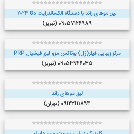
لیزر موهای زائد با دستگاه الکساندرایت دکا ۲۰۲۳
09057126989 (تبریز)
مرکز زیبایی فیلر(ژل) بوتاکس مزو لیزر فیشیال PRP
09054946035 (تبریز)
لیزر موهای زائد
09123111894 (تهران)
کلینیک زیبایی پوست و مو دانیان