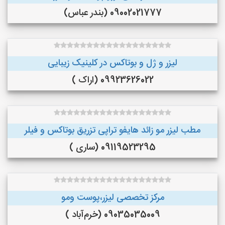
09002021777 (بندر عباس)
لیزر و ژل و بوتاکس در کلینیک زیبایی
09923626022 (اراک )
مطب لیزر مو زائد هایفو تراپی تزریق بوتاکس و فیلر
09119523295 (ساری )
مرکز تخصصی لیزر،پوست و‌مو
09035035009 (خرم‌آباد )