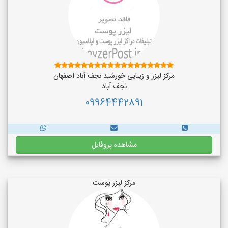
مرکز لیزر و زیبایی خورشید نجف آباد اصفهان
نجف‌ آباد
09964442891
مشاهده پروفایل
مرکز لیزر پوست