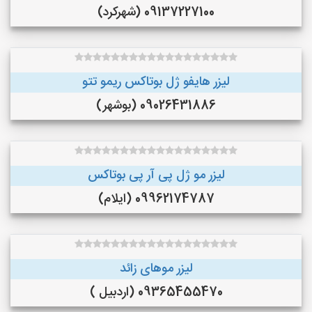
09137227100 (شهرکرد)
لیزر هایفو ژل بوتاکس ریمو تتو
09026431886 (بوشهر)
لیزر مو ژل پی آر پی بوتاکس
09962174787 (ایلام)
لیزر موهای زائد
09365455470 (اردبیل )