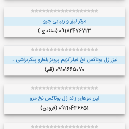
مرکز لیزر و زیبایی چرو
09182476723 (سنندج )
لیزر ژل بوتاکس نخ فیلرآنزیم پروتز بلفارو پیکرتراشی...
09101665070 (قم)
لیزر موهای زائد ژل بوتاکس نخ مزو
09210436651 (قزوین)