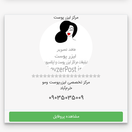
مرکز لیزر پوست
مرکز تخصصی لیزر،پوست و‌مو
خرم‌آباد
09035035009
مشاهده پروفایل