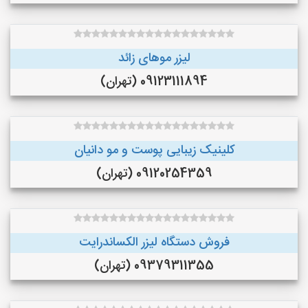
لیزر موهای زائد
09123111894 (تهران)
کلینیک زیبایی پوست و مو دانیان
09120254359 (تهران)
فروش دستگاه لیزر الکساندرایت
09379311355 (تهران)