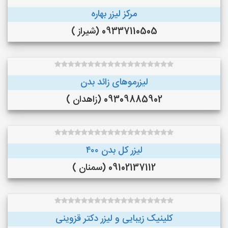
مرکز لیزر بهاره
09337110505 (شیراز )
لیزرموهای زائد بدن
09309885902 (زاهدان )
لیزر کل بدن ۴۰۰
09102137112 (سمنان )
کلینیک زیبایی و لیزر دکتر قزوینی