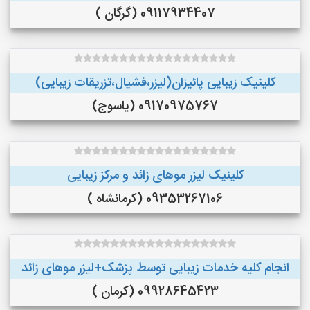
09117934407 (گرگان )
کلینیک زیبایی پائیزان(لیزر،فشیال،تزریقات زیبایی)
09170975767 (یاسوج)
کلینیک لیزر موهای زائد و مرکز زیبایی
09353267106 (کرمانشاه )
انجام کلیه خدمات زیبایی توسط پزشک+لیزر موهای زائد
09928645423 (کرمان )