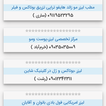
مطب لیزر مو زائد هایفو تراپی تزریق بوتاکس و فیلر
09119523295 (ساری )
مرکز تخصصی لیزر،پوست و‌مو
09035035009 (خرم‌آباد )
لیزر ،بوتاکس و ژل در کلینیک شاین
09012342311 (رشت )
لیزر امریکایی فول بادی بانوان و آقایان