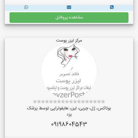
مشاهده پروفایل
مرکز لیزر پوست
بوتاکس، ژل، چربی، لیزر، هایفوتراپی توسط پزشک
یزد
09198604543