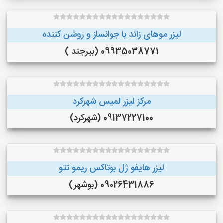
لیزر موهای زائد با جوانساز و روشن کننده
09935038771 (بیرجند )
مرکز لیزر لمیس شهرکرد
09137227100 (شهرکرد)
لیزر هایفو ژل بوتاکس ریمو تتو
09026431886 (بوشهر)