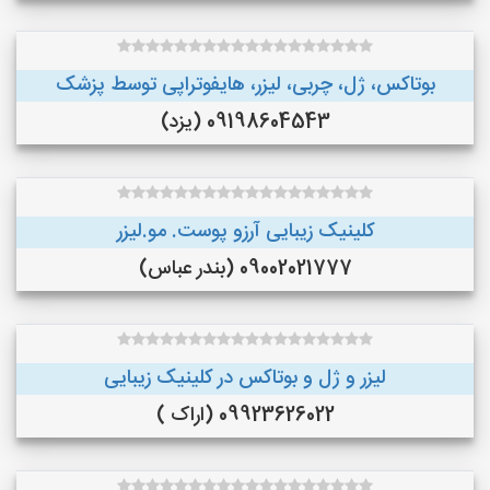
بوتاکس، ژل، چربی، لیزر، هایفوتراپی توسط پزشک
09198604543 (یزد)
کلینیک زیبایی آرزو پوست. مو.لیزر
09002021777 (بندر عباس)
لیزر و ژل و بوتاکس در کلینیک زیبایی
09923626022 (اراک )