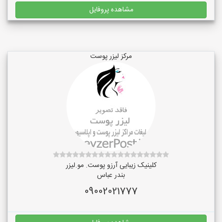
مشاهده پروفایل
مرکز لیزر پوست
کلینیک زیبایی آرزو پوست. مو.لیزر
بندر عباس
09002021777