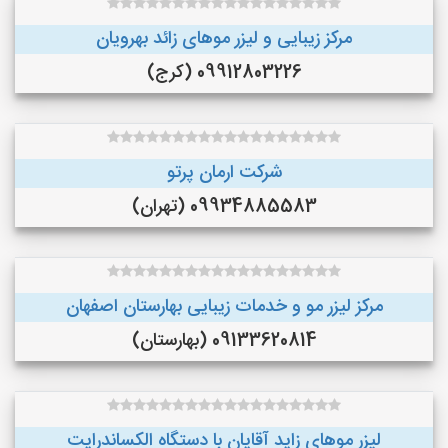
مرکز زیبایی و لیزر موهای زائد بهرویان
09912803226 (کرج)
شرکت ارمان پرتو
09934885583 (تهران)
مرکز لیزر مو و خدمات زیبایی بهارستان اصفهان
09133620814 (بهارستان)
لیزر موهای زاید آقایان با دستگاه الکساندرایت