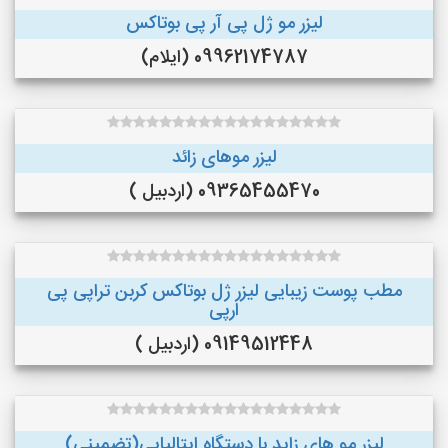
لیزر مو ژل پی آر پی بوتاکس
09962174787 (ایلام)
لیزر موهای زائد
09365455470 (اردبیل )
مطب پوست زیبایی لیزر ژل بوتاکس کربن تراپی پی
ارپی
09149512448 (اردبیل )
لیزر مو های زاید با دستگاه ایتالیایی(تضمینی)