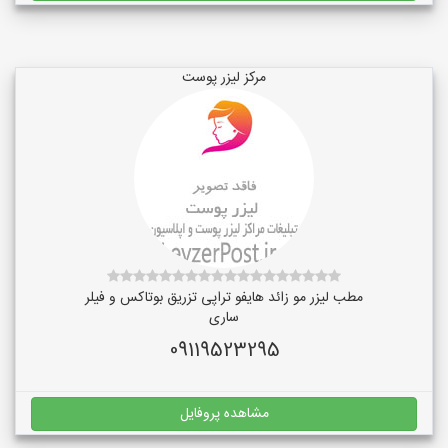
مرکز لیزر پوست
مطب لیزر مو زائد هایفو تراپی تزریق بوتاکس و فیلر
ساری
09119523295
مشاهده پروفایل