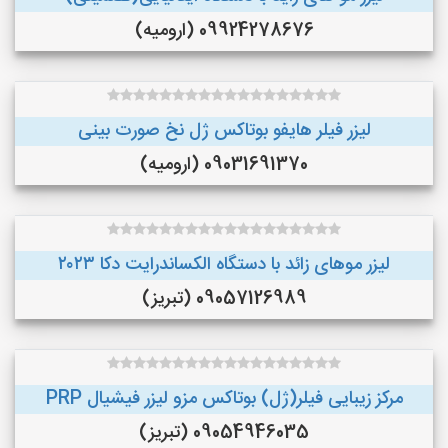
09924278676 (ارومیه)
لیزر فیلر هایفو بوتاکس ژل نخ صورت بینی
09031691370 (ارومیه)
لیزر موهای زائد با دستگاه الکساندرایت دکا ۲۰۲۳
09057126989 (تبریز)
مرکز زیبایی فیلر(ژل) بوتاکس مزو لیزر فیشیال PRP
09054946035 (تبریز)