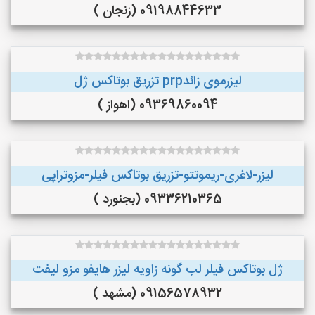
09198844633 (زنجان )
لیزرموی زائدprp تزریق بوتاکس ژل
09369860094 (اهواز )
لیزر-لاغری-ریموتتو-تزریق بوتاکس فیلر-مزوتراپی
09336210365 (بجنورد )
ژل بوتاکس فیلر لب گونه زاویه لیزر هایفو مزو لیفت
09156578932 (مشهد )