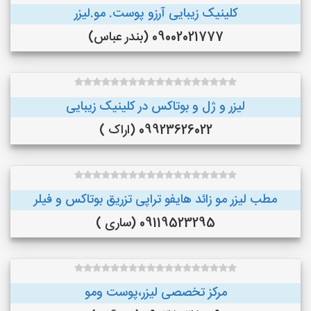
کلینیک زیبایی آرزو پوست. مو.لیزر
09002021777 (بندر عباس)
لیزر و ژل و بوتاکس در کلینیک زیبایی
09923626022 (اراک )
مطب لیزر مو زائد هایفو تراپی تزریق بوتاکس و فیلر
09119523295 (ساری )
مرکز تخصصی لیزر،پوست و‌مو