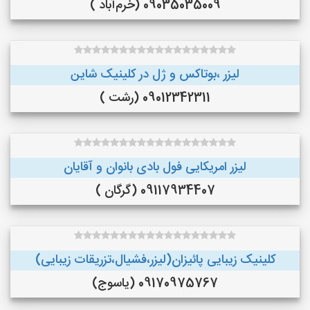
09035035009 (خرم‌آباد )
لیزر ،بوتاکس و ژل در کلینیک شاین
09012342311 (رشت )
لیزر امریکایی فول بادی بانوان و آقایان
09117934407 (گرگان )
کلینیک زیبایی پائیزان(لیزر،فشیال،تزریقات زیبایی)
09170975767 (یاسوج)