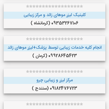
کلینیک لیزر موهای زائد و مرکز زیبایی
09353267106 (کرمانشاه )
انجام کلیه خدمات زیبایی توسط پزشک+لیزر موهای زائد
09928645423 (کرمان )
مرکز لیزر و زیبایی چرو
09182476723 (سنندج )