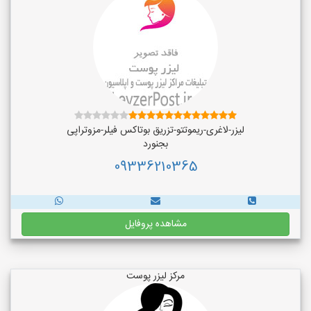
لیزر-لاغری-ریموتتو-تزریق بوتاکس فیلر-مزوتراپی
بجنورد
09336210365
مشاهده پروفایل
مرکز لیزر پوست