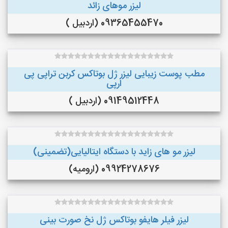
لیزر موهای زائد
09365455470 (اردبیل )
مطب پوست زیبایی لیزر ژل بوتاکس کربن تراپی پی
ارپی
09149512448 (اردبیل )
لیزر مو های زاید با دستگاه ایتالیایی(تضمینی)
09924278676 (ارومیه)
لیزر فیلر هایفو بوتاکس ژل نخ صورت بینی