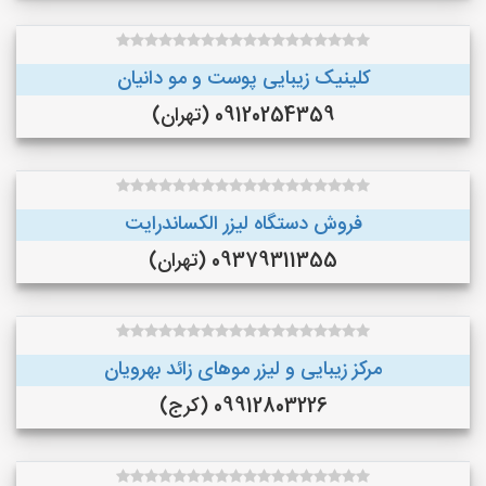
کلینیک زیبایی پوست و مو دانیان
09120254359 (تهران)
فروش دستگاه لیزر الکساندرایت
09379311355 (تهران)
مرکز زیبایی و لیزر موهای زائد بهرویان
09912803226 (کرج)