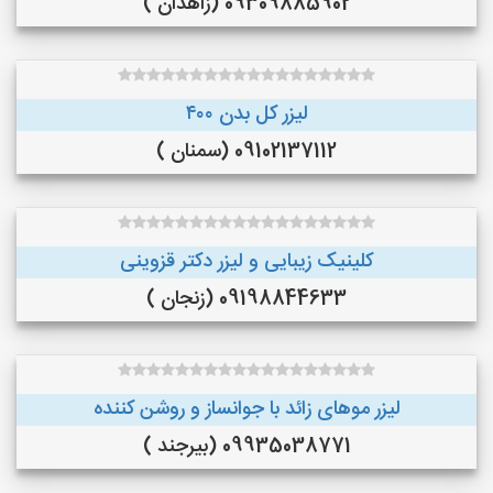
09309885902 (زاهدان )
لیزر کل بدن ۴۰۰
09102137112 (سمنان )
کلینیک زیبایی و لیزر دکتر قزوینی
09198844633 (زنجان )
لیزر موهای زائد با جوانساز و روشن کننده
09935038771 (بیرجند )