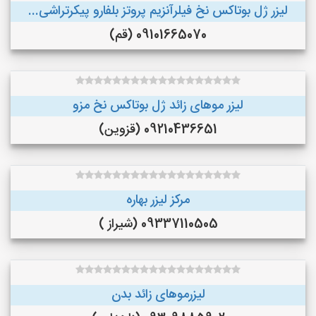
لیزر ژل بوتاکس نخ فیلرآنزیم پروتز بلفارو پیکرتراشی...
09101665070 (قم)
لیزر موهای زائد ژل بوتاکس نخ مزو
09210436651 (قزوین)
مرکز لیزر بهاره
09337110505 (شیراز )
لیزرموهای زائد بدن