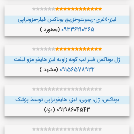
لیزر-لاغری-ریموتتو-تزریق بوتاکس فیلر-مزوتراپی
09336210365
(بجنورد )
ژل بوتاکس فیلر لب گونه زاویه لیزر هایفو مزو لیفت
09156578932
(مشهد )
بوتاکس، ژل، چربی، لیزر، هایفوتراپی توسط پزشک
09198604543 (یزد)