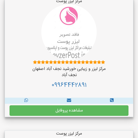
مرکز لیزر پوست
مرکز لیزر و زیبایی خورشید نجف آباد اصفهان
نجف‌ آباد
09964442891
مشاهده پروفایل
مرکز لیزر پوست