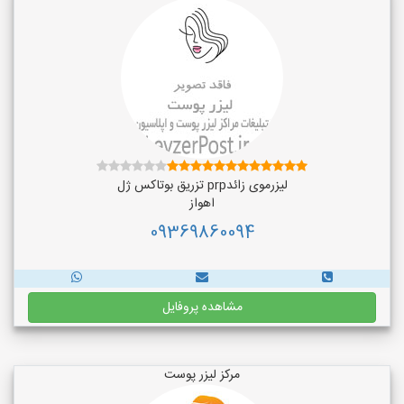
لیزرموی زائدprp تزریق بوتاکس ژل
اهواز
09369860094
مشاهده پروفایل
مرکز لیزر پوست