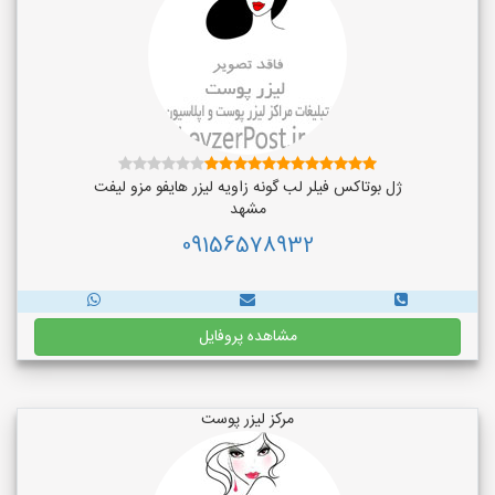
ژل بوتاکس فیلر لب گونه زاویه لیزر هایفو مزو لیفت
مشهد
09156578932
مشاهده پروفایل
مرکز لیزر پوست