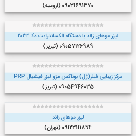
09031691370 (ارومیه)
لیزر موهای زائد با دستگاه الکساندرایت دکا ۲۰۲۳
09057126989 (تبریز)
مرکز زیبایی فیلر(ژل) بوتاکس مزو لیزر فیشیال PRP
09054946035 (تبریز)
لیزر موهای زائد
09123111894 (تهران)