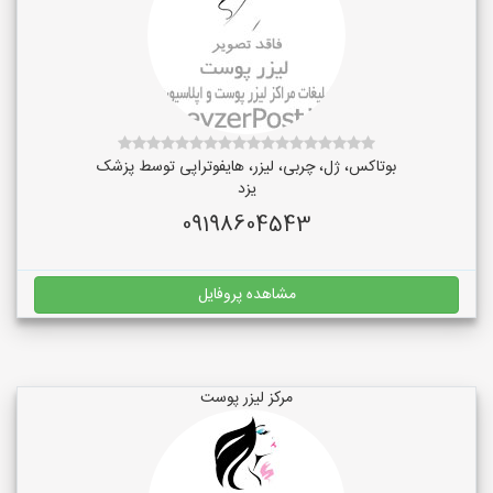
بوتاکس، ژل، چربی، لیزر، هایفوتراپی توسط پزشک
یزد
09198604543
مشاهده پروفایل
مرکز لیزر پوست