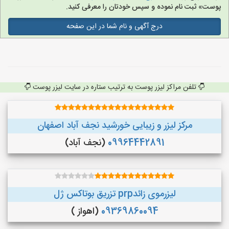
پوست» ثبت نام نموده و سپس خودتان را معرفی کنید.
درج آگهی و نام شما در این صفحه
تلفن مراکز لیزر پوست به ترتیب ستاره در سایت لیزر پوست
مرکز لیزر و زیبایی خورشید نجف آباد اصفهان
09964442891
(نجف‌ آباد)
لیزرموی زائدprp تزریق بوتاکس ژل
09369860094
(اهواز )