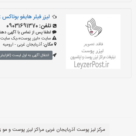
لیزر فیلر هایفو بوتاکس
تلفن:
09031691370
لطفا پس از تماس با آگهی دهنده بگو
سایت «لیزر پوست»،یک سایت تبل
مکان:
آذربایجان غربی - ارومیه
انتقال آگهی به اول لیست (افزایش 
مرکز لیز پوست آذربایجان غربی مراکز لیزر پوست و مو ز