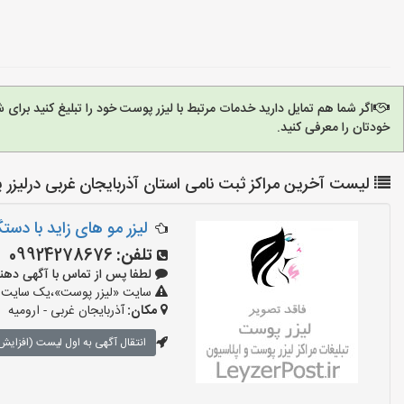
اگر شما هم تمایل دارید خدمات مرتبط با لیزر پوست خود را تبلیغ کنید برا
خودتان را معرفی کنید.
لیست آخرین مراکز ثبت نامی استان آذربایجان غربی درلیزر
لیزر مو های زاید با دست
تلفن:
09924278676
لطفا پس از تماس با آگهی دهنده بگو
سایت «لیزر پوست»،یک سایت تبل
مکان:
آذربایجان غربی - ارومیه
انتقال آگهی به اول لیست (افزایش 