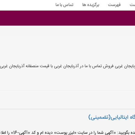
ست
فهرست
برگزیده ها
تماس با ما
ربایجان غربی فروش تماس با ما در آذربایجان غربی با قیمت منصفانه آذربایجان غربی
گاه ایتالیایی(تضمینی)
یید: «آگهی شما را در سایت «لیزر پوست» دیده ام و کد «آگهی-16» را اعلام کنید»