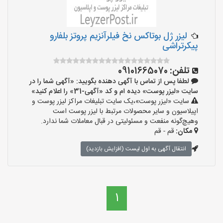
لیزر ژل بوتاکس نخ فیلرآنزیم پروتز بلفارو
پیکرتراشی
تلفن:
09101665070
لطفا پس از تماس با آگهی دهنده بگویید: «آگهی شما را در
سایت «لیزر پوست» دیده ام و کد «آگهی-31» را اعلام کنید»
سایت «لیزر پوست»،یک سایت تبلیغات مراکز لیزر پوست و
اپیلاسیون و سایر محصولات مرتبط با لیزر پوست است
وهیچ‌گونه منفعت و مسئولیتی در قبال معاملات شما ندارد.
مکان:
قم - قم
انتقال آگهی به اول لیست (افزایش بازدید)
1