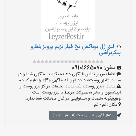
لیزر ژل بوتاکس نخ فیلرآنزیم پروتز بلفارو
پیکرتراشی
تلفن:
09101665070
لطفا پس از تماس با آگهی دهنده بگویید: «آگهی شما را در
سایت «لیزر پوست» دیده ام و کد «آگهی-31» را اعلام کنید»
سایت «لیزر پوست»،یک سایت تبلیغات مراکز لیزر پوست و
اپیلاسیون و سایر محصولات مرتبط با لیزر پوست است
وهیچ‌گونه منفعت و مسئولیتی در قبال معاملات شما ندارد.
مکان:
قم - قم
انتقال آگهی به اول لیست (افزایش بازدید)