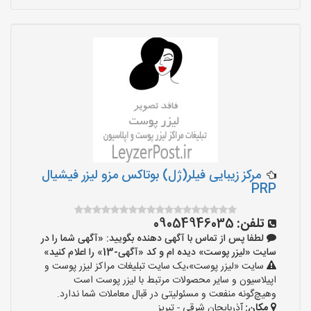
مرکز زیبایی فیلر(ژل) بوتاکس مزو لیزر فیشیال
PRP
تلفن:
09054946035
لطفا پس از تماس با آگهی دهنده بگویید: «آگهی شما را در
سایت «لیزر پوست» دیده ام و کد «آگهی-13» را اعلام کنید»
سایت «لیزر پوست»،یک سایت تبلیغات مراکز لیزر پوست و
اپیلاسیون و سایر محصولات مرتبط با لیزر پوست است
وهیچ‌گونه منفعت و مسئولیتی در قبال معاملات شما ندارد.
مکان:
آذربایجان شرقی - تبریز