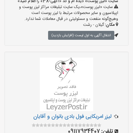
سایت «لیزر پوست» دیده ام و کد «آگهی-38» را اعلام کنید»
سایت «لیزر پوست»،یک سایت تبلیغات مراکز لیزر پوست و
اپیلاسیون و سایر محصولات مرتبط با لیزر پوست است
وهیچ‌گونه منفعت و مسئولیتی در قبال معاملات شما ندارد.
مکان:
گیلان - رشت
انتقال آگهی به اول لیست (افزایش بازدید)
لیزر امریکایی فول بادی بانوان و آقایان
تلفن:
09117934407