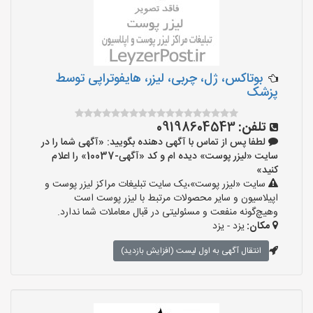
بوتاکس، ژل، چربی، لیزر، هایفوتراپی توسط
پزشک
تلفن:
09198604543
لطفا پس از تماس با آگهی دهنده بگویید: «آگهی شما را در
سایت «لیزر پوست» دیده ام و کد «آگهی-10037» را اعلام
کنید»
سایت «لیزر پوست»،یک سایت تبلیغات مراکز لیزر پوست و
اپیلاسیون و سایر محصولات مرتبط با لیزر پوست است
وهیچ‌گونه منفعت و مسئولیتی در قبال معاملات شما ندارد.
مکان:
یزد - یزد
انتقال آگهی به اول لیست (افزایش بازدید)