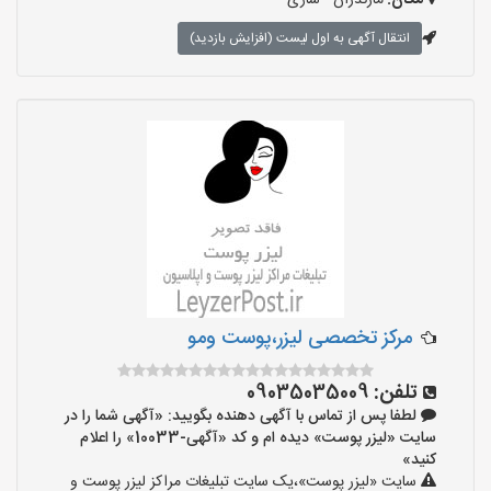
مکان:
مازندران - ساری
انتقال آگهی به اول لیست (افزایش بازدید)
مرکز تخصصی لیزر،پوست و‌مو
تلفن:
09035035009
لطفا پس از تماس با آگهی دهنده بگویید: «آگهی شما را در
سایت «لیزر پوست» دیده ام و کد «آگهی-10033» را اعلام
کنید»
سایت «لیزر پوست»،یک سایت تبلیغات مراکز لیزر پوست و