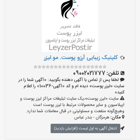
کلینیک زیبایی آرزو پوست. مو.لیزر
تلفن:
09002021777
لطفا پس از تماس با آگهی دهنده بگویید: «آگهی شما را در
سایت «لیزر پوست» دیده ام و کد «آگهی-10036» را اعلام
کنید»
سایت «لیزر پوست»،یک سایت تبلیغات مراکز لیزر پوست و
اپیلاسیون و سایر محصولات مرتبط با لیزر پوست است
وهیچ‌گونه منفعت و مسئولیتی در قبال معاملات شما ندارد.
مکان:
هرمزگان - بندر عباس
انتقال آگهی به اول لیست (افزایش بازدید)