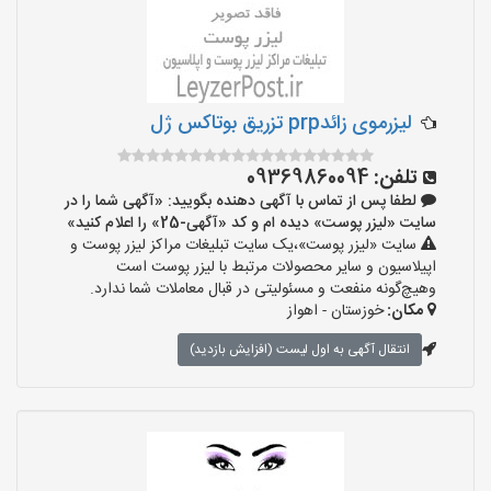
لیزرموی زائدprp تزریق بوتاکس ژل
تلفن:
09369860094
لطفا پس از تماس با آگهی دهنده بگویید: «آگهی شما را در
سایت «لیزر پوست» دیده ام و کد «آگهی-25» را اعلام کنید»
سایت «لیزر پوست»،یک سایت تبلیغات مراکز لیزر پوست و
اپیلاسیون و سایر محصولات مرتبط با لیزر پوست است
وهیچ‌گونه منفعت و مسئولیتی در قبال معاملات شما ندارد.
مکان:
خوزستان - اهواز
انتقال آگهی به اول لیست (افزایش بازدید)