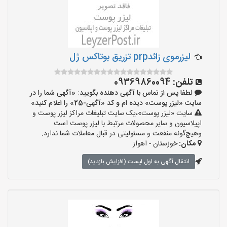
لیزرموی زائدprp تزریق بوتاکس ژل
تلفن:
09369860094
لطفا پس از تماس با آگهی دهنده بگویید: «آگهی شما را در
سایت «لیزر پوست» دیده ام و کد «آگهی-25» را اعلام کنید»
سایت «لیزر پوست»،یک سایت تبلیغات مراکز لیزر پوست و
اپیلاسیون و سایر محصولات مرتبط با لیزر پوست است
وهیچ‌گونه منفعت و مسئولیتی در قبال معاملات شما ندارد.
مکان:
خوزستان - اهواز
انتقال آگهی به اول لیست (افزایش بازدید)