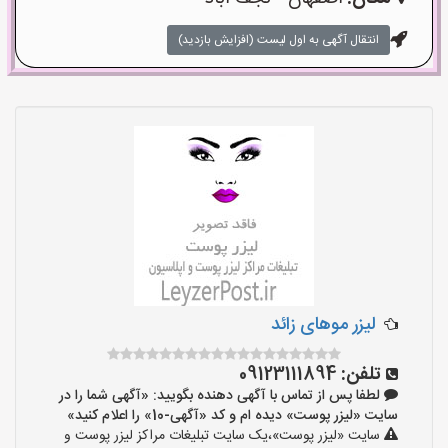
انتقال آگهی به اول لیست (افزایش بازدید)
لیزر موهای زائد
تلفن:
09123111894
لطفا پس از تماس با آگهی دهنده بگویید: «آگهی شما را در
سایت «لیزر پوست» دیده ام و کد «آگهی-10» را اعلام کنید»
سایت «لیزر پوست»،یک سایت تبلیغات مراکز لیزر پوست و