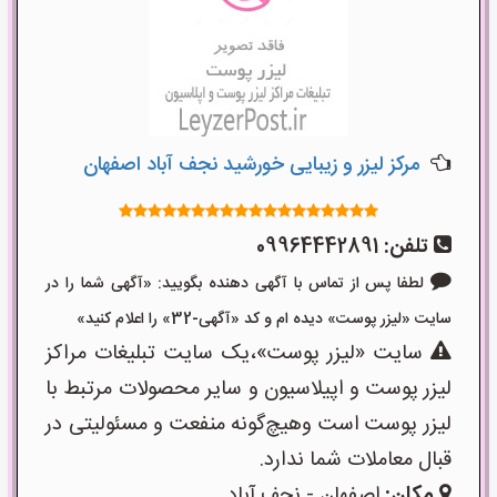
مرکز لیزر و زیبایی خورشید نجف آباد اصفهان
تلفن:
09964442891
لطفا پس از تماس با آگهی دهنده بگویید: «آگهی شما را در
سایت «لیزر پوست» دیده ام و کد «آگهی-32» را اعلام کنید»
سایت «لیزر پوست»،یک سایت تبلیغات مراکز
لیزر پوست و اپیلاسیون و سایر محصولات مرتبط با
لیزر پوست است وهیچ‌گونه منفعت و مسئولیتی در
قبال معاملات شما ندارد.
مکان:
اصفهان - نجف‌ آباد