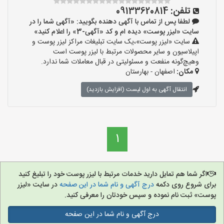
تلفن:
09133620814
لطفا پس از تماس با آگهی دهنده بگویید: «آگهی شما را در
سایت «لیزر پوست» دیده ام و کد «آگهی-3» را اعلام کنید»
سایت «لیزر پوست»،یک سایت تبلیغات مراکز لیزر پوست و
اپیلاسیون و سایر محصولات مرتبط با لیزر پوست است
وهیچ‌گونه منفعت و مسئولیتی در قبال معاملات شما ندارد.
مکان:
اصفهان - بهارستان
انتقال آگهی به اول لیست (افزایش بازدید)
1
اگر شما هم تمایل دارید خدمات مرتبط با لیزر پوست خود را تبلیغ کنید
برای شروع روی دکمه
درج آگهی و نام شما در این صفحه
در سایت «لیزر
پوست» ثبت نام نموده و سپس خودتان را معرفی کنید.
درج آگهی و نام شما در این صفحه