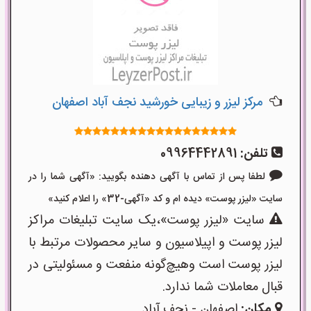
مرکز لیزر و زیبایی خورشید نجف آباد اصفهان
تلفن:
09964442891
لطفا پس از تماس با آگهی دهنده بگویید: «آگهی شما را در
سایت «لیزر پوست» دیده ام و کد «آگهی-32» را اعلام کنید»
سایت «لیزر پوست»،یک سایت تبلیغات مراکز
لیزر پوست و اپیلاسیون و سایر محصولات مرتبط با
لیزر پوست است وهیچ‌گونه منفعت و مسئولیتی در
قبال معاملات شما ندارد.
مکان:
اصفهان - نجف‌ آباد