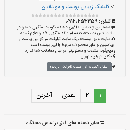
کلینیک زیبایی پوست و مو دانیان
تلفن:
09120254359
لطفا پس از تماس با آگهی دهنده بگویید: «آگهی شما را در
سایت «لیزر پوست» دیده ام و کد «آگهی-7» را اعلام کنید»
سایت «لیزر پوست»،یک سایت تبلیغات مراکز لیزر پوست و
اپیلاسیون و سایر محصولات مرتبط با لیزر پوست است
وهیچ‌گونه منفعت و مسئولیتی در قبال معاملات شما ندارد.
مکان:
تهران - تهران
انتقال آگهی به اول لیست (افزایش بازدید)
1
2
بعدی
آخرین
سایر دسته های لیزر براساس دستگاه