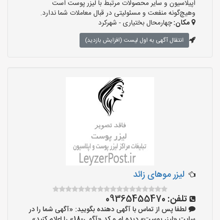
اپیلاسیون و سایر محصولات مرتبط با لیزر پوست است
وهیچ‌گونه منفعت و مسئولیتی در قبال معاملات شما ندارد.
مکان:
چهارمحال بختیاری - شهرکرد
انتقال آگهی به اول لیست (افزایش بازدید)
لیزر موهای زائد
تلفن:
09365455470
لطفا پس از تماس با آگهی دهنده بگویید: «آگهی شما را در
سایت «لیزر پوست» دیده ام و کد «آگهی-18» را اعلام کنید»